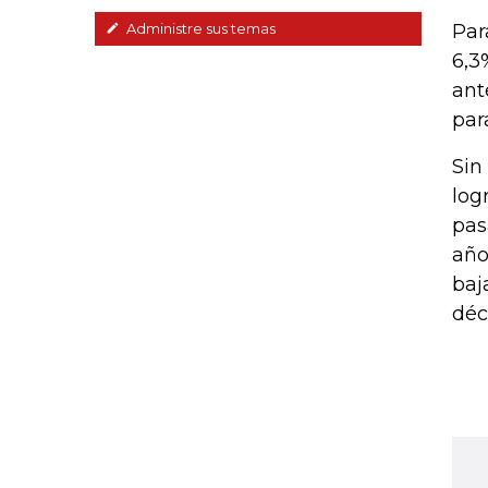
Par
Administre sus temas
6,3
ant
par
Sin
log
pas
año
baj
déc