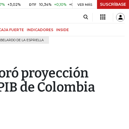
SUSCRÍBASE
,02%
10,34%
+0,10%
+0,98%
$ 417,01
+$ 0,05
+0,0
DTF
VER MÁS
UVR
CAJA FUERTE
INDICADORES
INSIDE
BELARDO DE LA ESPRIELLA
oró proyección
 PIB de Colombia