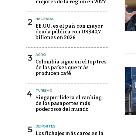
mejores de la región en 2027
2
HACIENDA
EE.UU. es el país con mayor
deuda pública con US$40,7
billones en 2026
3
AGRO
Colombia sigue en el top tres
de los países que más
producen café
4
TURISMO
Singapur lidera el ranking
de los pasaportes más
poderosos del mundo
5
DEPORTES
Los fichajes más caros en la