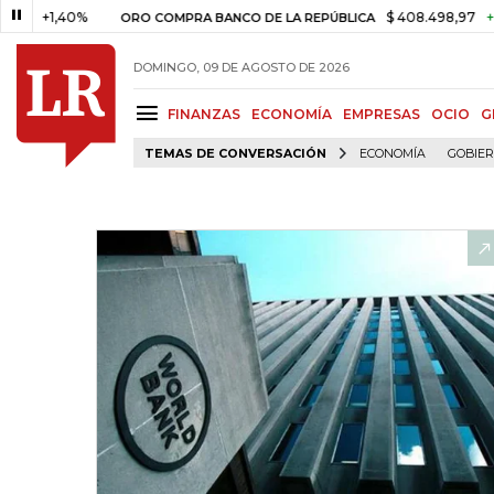
1,40%
$ 408.498,97
+$ 8.753
ORO COMPRA BANCO DE LA REPÚBLICA
DOMINGO, 09 DE AGOSTO DE 2026
FINANZAS
ECONOMÍA
EMPRESAS
OCIO
G
TEMAS DE CONVERSACIÓN
ECONOMÍA
GOBIE