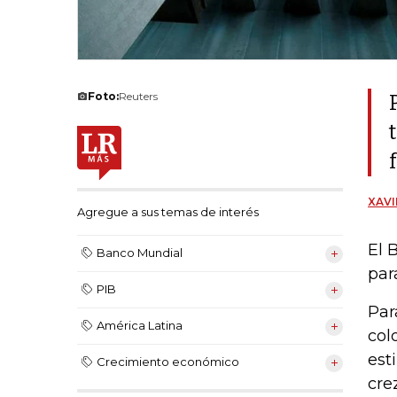
Foto:
Reuters
XAVI
Agregue a sus temas de interés
El 
Banco Mundial
par
PIB
Par
América Latina
col
est
Crecimiento económico
cre