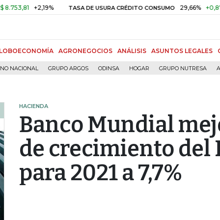
,81
+2,19%
29,66%
+0,87%
+3
TASA DE USURA CRÉDITO CONSUMO
LOBOECONOMÍA
AGRONEGOCIOS
ANÁLISIS
ASUNTOS LEGALES
RNO NACIONAL
GRUPO ARGOS
ODINSA
HOGAR
GRUPO NUTRESA
A
HACIENDA
Banco Mundial mej
de crecimiento del
para 2021 a 7,7%