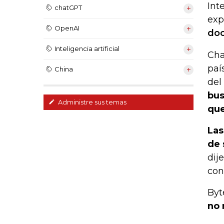
Int
chatGPT
exp
OpenAI
doc
Inteligencia artificial
Cha
paí
China
del
bus
Administre sus temas
que
Las
de 
dij
con
Byt
no 