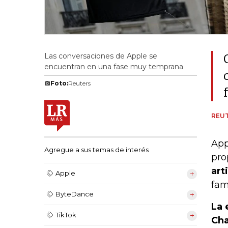
Las conversaciones de Apple se
encuentran en una fase muy temprana
Foto:
Reuters
REU
App
Agregue a sus temas de interés
pro
art
Apple
fam
ByteDance
La 
TikTok
Cha