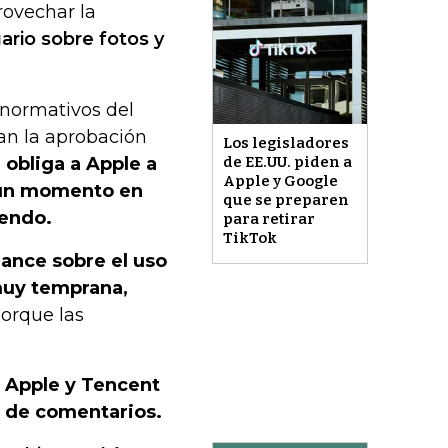
rovechar la
ario sobre fotos y
 normativos del
gan la aprobación
Los legisladores
 obliga a Apple a
de EE.UU. piden a
Apple y Google
n un momento en
que se preparen
yendo.
para retirar
TikTok
ance sobre el uso
muy temprana,
porque las
 Apple y Tencent
s de comentarios.