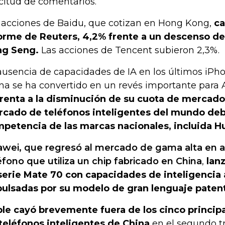
icitud de comentarios.
 acciones de Baidu, que cotizan en Hong Kong,
ca
orme de Reuters, 4,2% frente a un descenso de 
g Seng.
Las acciones de Tencent subieron 2,3%.
ausencia de capacidades de IA en los últimos iPh
na se ha convertido en un revés importante para 
renta a la disminución de su cuota de mercado
cado de teléfonos inteligentes del mundo debi
petencia de las marcas nacionales, incluida H
wei, que regresó al mercado de gama alta en 
éfono que utiliza un chip fabricado en China
,
lan
serie Mate 70 con capacidades de inteligencia ar
ulsadas por su modelo de gran lenguaje paten
le cayó brevemente fuera de los cinco princi
teléfonos inteligentes de China
en el segundo t