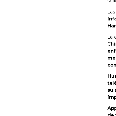
sol
Las
inf
Han
La 
Chi
enf
mer
com
Hua
tel
su 
imp
App
de 