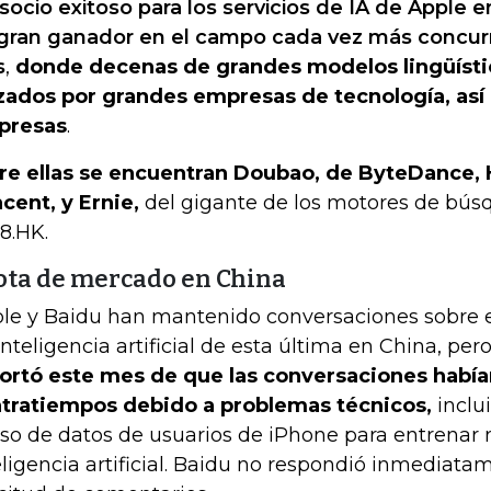
socio exitoso para los servicios de IA de Apple e
gran ganador en el campo cada vez más concurri
s
,
donde decenas de grandes modelos lingüísti
zados por grandes empresas de tecnología, as
presas
.
re ellas se encuentran Doubao, de ByteDance,
cent, y Ernie,
del gigante de los motores de bús
8.HK.
ota de mercado en China
le y Baidu han mantenido conversaciones sobre 
inteligencia artificial de esta última en China, pe
ortó este mes de que las conversaciones había
tratiempos debido a problemas técnicos,
inclu
uso de datos de usuarios de iPhone para entrenar
eligencia artificial. Baidu no respondió inmediat