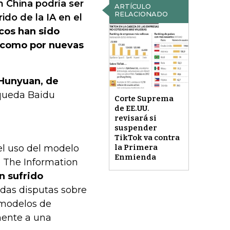
n China podría ser
ARTÍCULO
RELACIONADO
do de la IA en el
cos han sido
í como por nuevas
 Hunyuan, de
queda Baidu
Corte Suprema
de EE.UU.
revisará si
suspender
TikTok va contra
el uso del modelo
la Primera
Enmienda
ro The Information
n sufrido
idas disputas sobre
 modelos de
amente a una