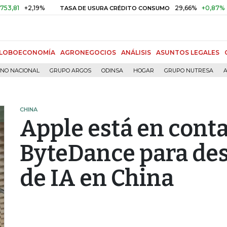
2,19%
29,66%
+0,87%
+3,02%
TASA DE USURA CRÉDITO CONSUMO
LOBOECONOMÍA
AGRONEGOCIOS
ANÁLISIS
ASUNTOS LEGALES
RNO NACIONAL
GRUPO ARGOS
ODINSA
HOGAR
GRUPO NUTRESA
A
CHINA
Apple está en conta
ByteDance para de
de IA en China