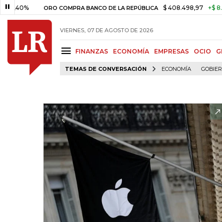
%
$ 408.498,97
+$ 8.753,81
+
ORO COMPRA BANCO DE LA REPÚBLICA
VIERNES, 07 DE AGOSTO DE 2026
FINANZAS
ECONOMÍA
EMPRESAS
OCIO
G
TEMAS DE CONVERSACIÓN
ECONOMÍA
GOBIE