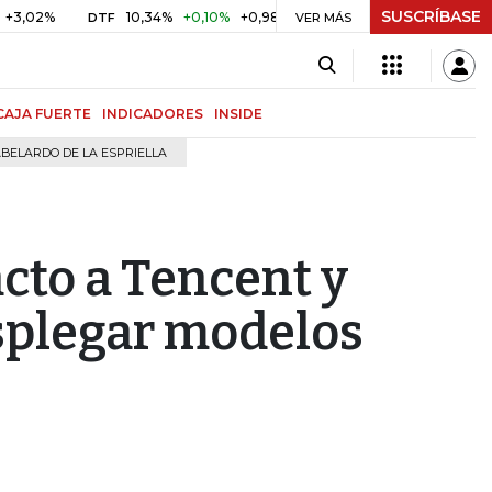
SUSCRÍBASE
10,34%
+0,10%
+0,98%
$ 416,96
+$ 0,05
+0,01%
DTF
UVR
VER MÁS
CAJA FUERTE
INDICADORES
INSIDE
BELARDO DE LA ESPRIELLA
cto a Tencent y
splegar modelos