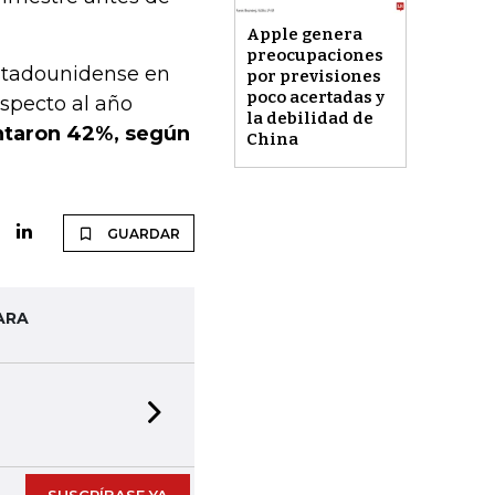
Apple genera
preocupaciones
estadounidense en
por previsiones
poco acertadas y
especto al año
la debilidad de
ntaron 42%, según
China
GUARDAR
ARA
Next slide