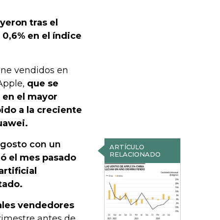
yeron tras el
0,6% en el índice
one vendidos en
Apple,
que se
 en el mayor
do a la creciente
uawei.
agosto con un
ARTÍCULO
RELACIONADO
zó el mes pasado
tificial
tado.
pales vendedores
rimestre antes de