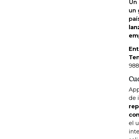
Un 
un 
paí
lan
em
Ent
Ten
988
Cu
App
de 
rep
con
el 
int