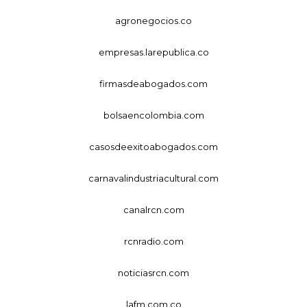
agronegocios.co
empresas.larepublica.co
firmasdeabogados.com
bolsaencolombia.com
casosdeexitoabogados.com
carnavalindustriacultural.com
canalrcn.com
rcnradio.com
noticiasrcn.com
lafm.com.co