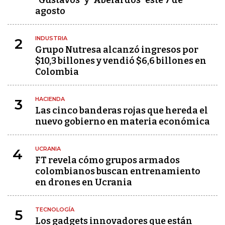
"Gustavos" y "Abelardos" este 7 de
agosto
INDUSTRIA
2
Grupo Nutresa alcanzó ingresos por
$10,3 billones y vendió $6,6 billones en
Colombia
HACIENDA
3
Las cinco banderas rojas que hereda el
nuevo gobierno en materia económica
UCRANIA
4
FT revela cómo grupos armados
colombianos buscan entrenamiento
en drones en Ucrania
TECNOLOGÍA
5
Los gadgets innovadores que están