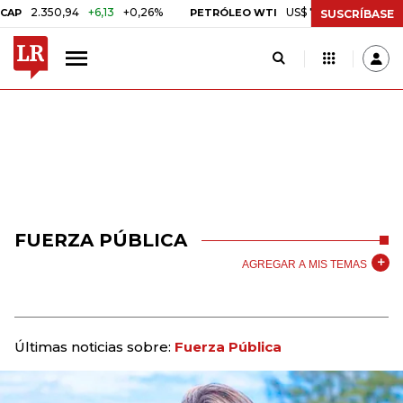
350,94
+6,13
+0,26%
US$ 78,01
US$ 2,92
+3,89%
PETRÓLEO WTI
SUSCRÍBASE
FUERZA PÚBLICA
AGREGAR A MIS TEMAS
Últimas noticias sobre:
Fuerza Pública