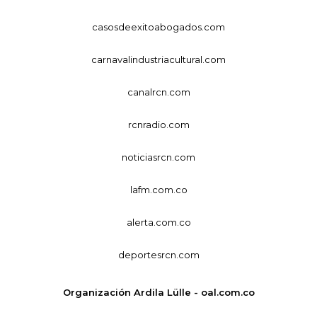
casosdeexitoabogados.com
carnavalindustriacultural.com
canalrcn.com
rcnradio.com
noticiasrcn.com
lafm.com.co
alerta.com.co
deportesrcn.com
Organización Ardila Lülle - oal.com.co