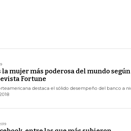
19
s la mujer más poderosa del mundo según
revista Fortune
orteamericana destaca el sólido desempeño del banco a ni
2018
2019
acebook, entre las que más subieron