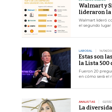
Walmart y S
lideraron la
Walmart lideró c
el segundo lugar
LABORAL
14/06/20
Estas son l
la Lista 500
Fueron 20 pregunt
en cómo será el r
ANALISTAS
02/03/
La diversida