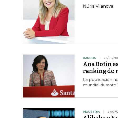
Núria Vilanova
BANCOS
26/09/20
Ana Botín e
ranking de 
La publicación n
mundial durante 
INDUSTRIA
27/07/
Alibaba y F