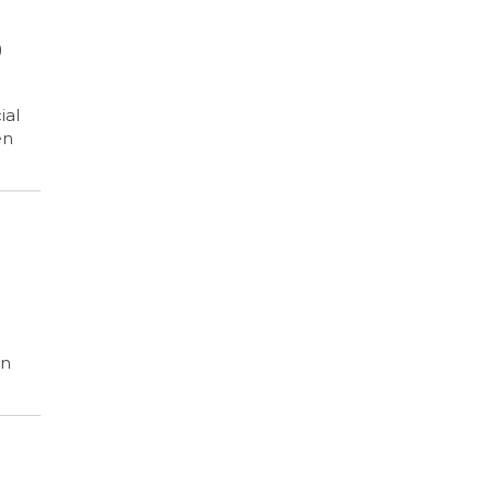
0
ial
en
ón