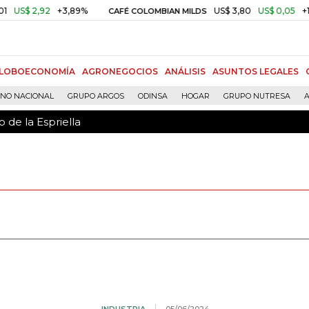
 de la Espriella
92
+3,89%
US$ 3,80
US$ 0,05
+1,40%
CAFÉ COLOMBIAN MILDS
LOBOECONOMÍA
AGRONEGOCIOS
ANÁLISIS
ASUNTOS LEGALES
RNO NACIONAL
GRUPO ARGOS
ODINSA
HOGAR
GRUPO NUTRESA
A
 de la Espriella