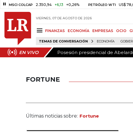
Posesión presidencial de Abelardo
EN VIVO
2.350,94
+6,13
+0,26%
US$ 78,01
US$ 2,
 COLCAP
PETRÓLEO WTI
VIERNES, 07 DE AGOSTO DE 2026
FINANZAS
ECONOMÍA
EMPRESAS
OCIO
G
TEMAS DE CONVERSACIÓN
ECONOMÍA
GOBIE
Posesión presidencial de Abelardo
EN VIVO
FORTUNE
Últimas noticias sobre:
Fortune