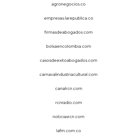
agronegocios.co
empresas.larepublica.co
firmasdeabogados.com
bolsaencolombia.com
casosdeexitoabogados.com
carnavalindustriacultural.com
canalrcn.com
rcnradio.com
noticiasrcn.com
lafm.com.co