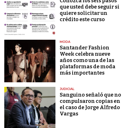
Conozca los seis pasos
que usted debe seguir si
quiere solicitar un
crédito este curso
MODA
Santander Fashion
Week celebra nueve
años como una de las
plataformas de moda
más importantes
JUDICIAL
Sanguino señaló que no
compulsaron copias en
el caso de Jorge Alfredo
Vargas