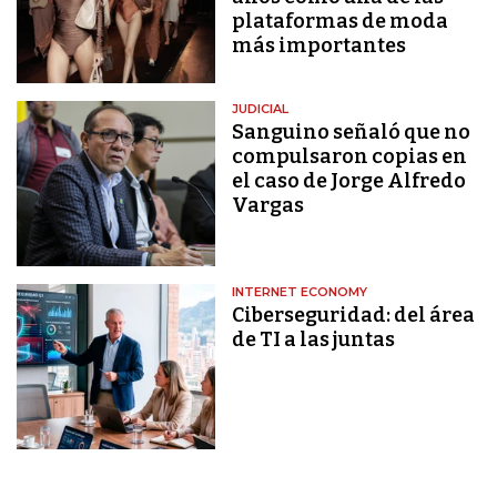
plataformas de moda
más importantes
JUDICIAL
Sanguino señaló que no
compulsaron copias en
el caso de Jorge Alfredo
Vargas
INTERNET ECONOMY
Ciberseguridad: del área
de TI a las juntas