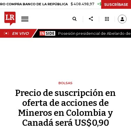
$ 408.498,97
+$ 8.753,81
+2,19%
RA BANCO DE LA REPÚBLICA
TA
SUSCRÍBASE
EN VIVO
Posesión presidencial de Abelardo de l
BOLSAS
Precio de suscripción en
oferta de acciones de
Mineros en Colombia y
Canadá será US$0,90