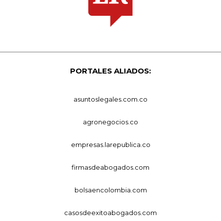
PORTALES ALIADOS:
asuntoslegales.com.co
agronegocios.co
empresas.larepublica.co
firmasdeabogados.com
bolsaencolombia.com
casosdeexitoabogados.com