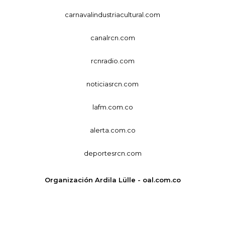
carnavalindustriacultural.com
canalrcn.com
rcnradio.com
noticiasrcn.com
lafm.com.co
alerta.com.co
deportesrcn.com
Organización Ardila Lülle - oal.com.co