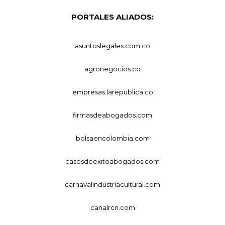
PORTALES ALIADOS:
asuntoslegales.com.co
agronegocios.co
empresas.larepublica.co
firmasdeabogados.com
bolsaencolombia.com
casosdeexitoabogados.com
carnavalindustriacultural.com
canalrcn.com