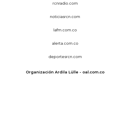
rcnradio.com
noticiasrcn.com
lafm.com.co
alerta.com.co
deportesrcn.com
Organización Ardila Lülle - oal.com.co