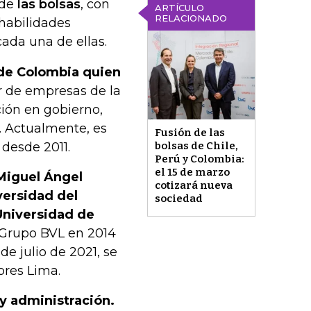
 de
las bolsas
, con
ARTÍCULO
RELACIONADO
 habilidades
cada una de ellas.
 de Colombia quien
r de empresas de la
ión en gobierno,
. Actualmente, es
Fusión de las
 desde 2011.
bolsas de Chile,
Perú y Colombia:
el 15 de marzo
Miguel Ángel
cotizará nueva
versidad del
sociedad
 Universidad de
l Grupo BVL en 2014
e julio de 2021, se
ores Lima.
 y administración.