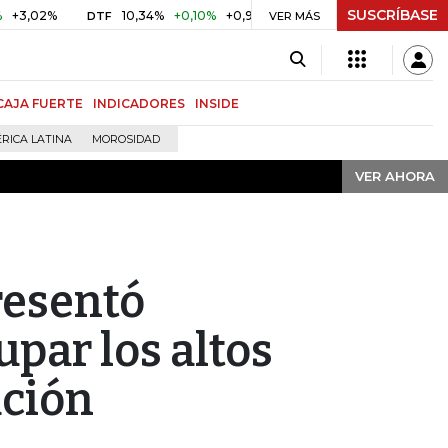
SUSCRÍBASE
VER AHORA
%
10,34%
+0,10%
+0,98%
$ 416,86
+$ 0,05
+0,01%
DTF
UVR
VER MÁS
CAJA FUERTE
INDICADORES
INSIDE
RICA LATINA
MOROSIDAD
VER AHORA
resentó
par los altos
ación