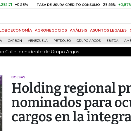
an Calle, presidente de Grupo Argos
+0,58%
29,66%
+0,87%
+3,02
TASA DE USURA CRÉDITO CONSUMO
LOBOECONOMÍA
AGRONEGOCIOS
ANÁLISIS
ASUNTOS LEGALES
ÍA
CARBÓN
VENEZUELA
PETRÓLEO
GRUPO ARGOS
EBITDA
AMÉ
an Calle, presidente de Grupo Argos
BOLSAS
Holding regional p
nominados para ocu
cargos en la integr