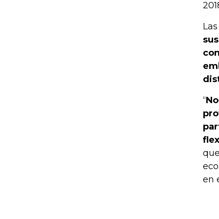
201
Las
sus
con
emb
dis
“
No
pro
par
fle
que
eco
en 