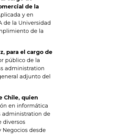
omercial de la
plicada y en
 de la Universidad
mplimiento de la
, para el cargo de
or público de la
s administration
general adjunto del
e Chile, quien
ión en informática
s administration de
e diversos
 y Negocios desde