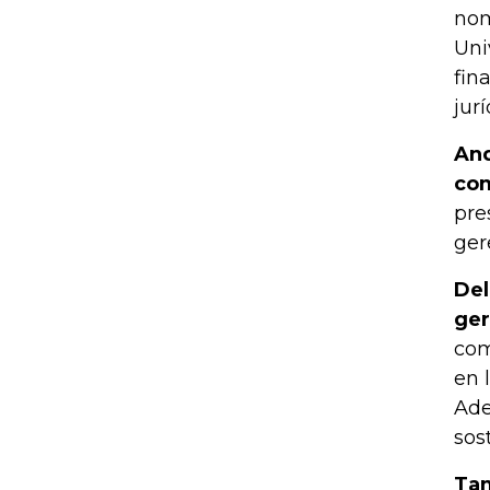
nom
Uni
fin
jur
And
com
pre
ger
Del
ger
com
en 
Ade
sos
Tam