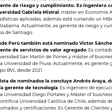
ente de riesgo y cumplimiento. Es ingeniero c
versidad Gabriela Mistral
, máster en Economía A
adísticas aplicadas, además está cursando un MBA
Alabama. Actualmente, es gerente de riesgo y cu
sa de Santiago.
de Perú también está nominado Víctor Sánchez
ente de servicios de valor agregado
. Es contad
versidad San Martín de Porres y máster of busines
la Universidad de Piura. Actualmente, es gerente 
po BVL desde 2021.
lista de nominados la concluye Andrés Araya, d
ía gerente de tecnología
. Es ingeniero de ejecuc
la Universidad Diego Portales y Máster of busines
Pontificia Universidad Católica de Chile, además d
lomados y certificaciones. Es Gerente de Clientes