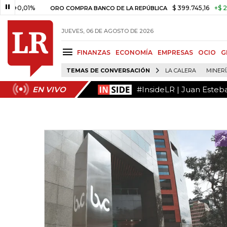
#InsideLR | Juan Esteb
EN VIVO
01%
$ 399.745,16
+$ 2.295,71
ORO COMPRA BANCO DE LA REPÚBLICA
JUEVES, 06 DE AGOSTO DE 2026
FINANZAS
ECONOMÍA
EMPRESAS
OCIO
G
TEMAS DE CONVERSACIÓN
LA CALERA
MINER
#InsideLR | Juan Esteb
EN VIVO