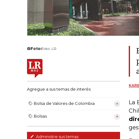
Foto:
Foto: LR
KARE
Agregue a sus temas de interés
La 
Bolsa de Valores de Colombia
Chi
Bolsas
dir
ges
Administre sus temas