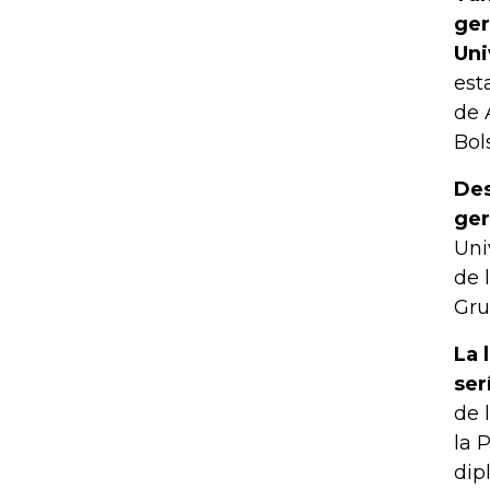
ger
Uni
est
de 
Bol
Des
ger
Uni
de 
Gru
La 
ser
de 
la 
dip