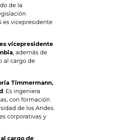
do de la
gislación
6 es vicepresidente
es vicepresidente
ombia
, además de
o al cargo de
loria Timmermann,
ad
. Es ingeniera
as, con formación
rsidad de los Andes.
es corporativas y
 al cargo de