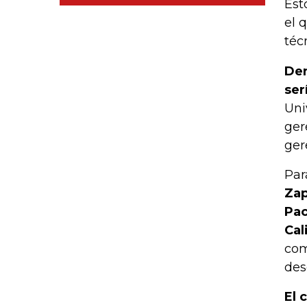
Est
el 
téc
Den
ser
Uni
ger
ger
Par
Zap
Pac
Cal
com
des
El 