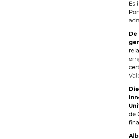
Es 
Pon
adm
De 
ger
rel
emp
cer
Val
Die
inn
Uni
de 
fin
Alb