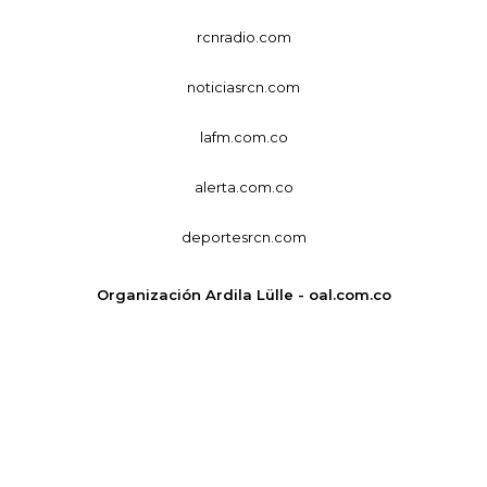
rcnradio.com
noticiasrcn.com
lafm.com.co
alerta.com.co
deportesrcn.com
Organización Ardila Lülle - oal.com.co