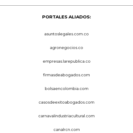
PORTALES ALIADOS:
asuntoslegales.com.co
agronegocios.co
empresas.larepublica.co
firmasdeabogados.com
bolsaencolombia.com
casosdeexitoabogados.com
carnavalindustriacultural.com
canalrcn.com