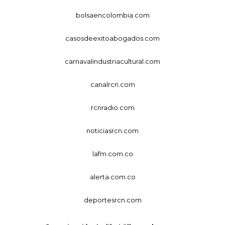
bolsaencolombia.com
casosdeexitoabogados.com
carnavalindustriacultural.com
canalrcn.com
rcnradio.com
noticiasrcn.com
lafm.com.co
alerta.com.co
deportesrcn.com