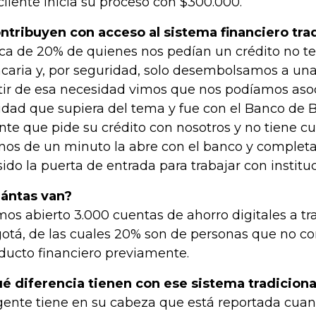
cliente inicia su proceso con $300.000.
ntribuyen con acceso al sistema financiero tra
ca de 20% de quienes nos pedían un crédito no t
caria y, por seguridad, solo desembolsamos a una
tir de esa necesidad vimos que nos podíamos aso
idad que supiera del tema y fue con el Banco de B
ente que pide su crédito con nosotros y no tiene c
os de un minuto la abre con el banco y completa 
sido la puerta de entrada para trabajar con instituc
ántas van?
os abierto 3.000 cuentas de ahorro digitales a tr
otá, de las cuales 20% son de personas que no c
ducto financiero previamente.
é diferencia tienen con ese sistema tradiciona
gente tiene en su cabeza que está reportada cua