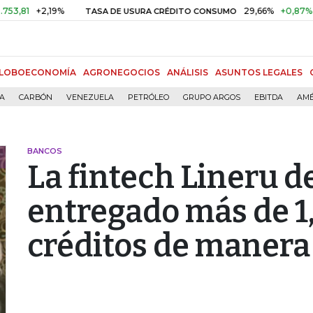
+2,19%
29,66%
+0,87%
+3,02%
TASA DE USURA CRÉDITO CONSUMO
LOBOECONOMÍA
AGRONEGOCIOS
ANÁLISIS
ASUNTOS LEGALES
ÍA
CARBÓN
VENEZUELA
PETRÓLEO
GRUPO ARGOS
EBITDA
AMÉ
BANCOS
La fintech Lineru d
entregado más de 1
créditos de manera 