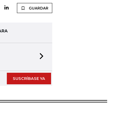
GUARDAR
ARA
Next slide
SUSCRÍBASE YA