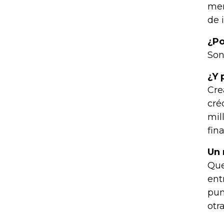
mer
de 
¿Po
Son
¿Y 
Cre
cré
mil
fin
Un 
Que
ent
pun
otr