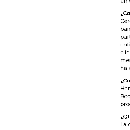
un 
¿Co
Cer
ban
par
ent
cli
men
ha 
¿Cu
Hem
Bog
pro
¿Qu
La 