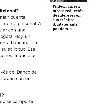
Fintech Lineru
dicional?
ofrece reducción
de intereses en
enían cuenta
sus créditos
 cuenta personal. A
digitales ante
pandemia
ciar con una
ogotá. Hoy, un
uenta bancaria, en
su solicitud. Esa
iones financieras.
avés del Banco de
ontaban con un
l?
ndo se comporta