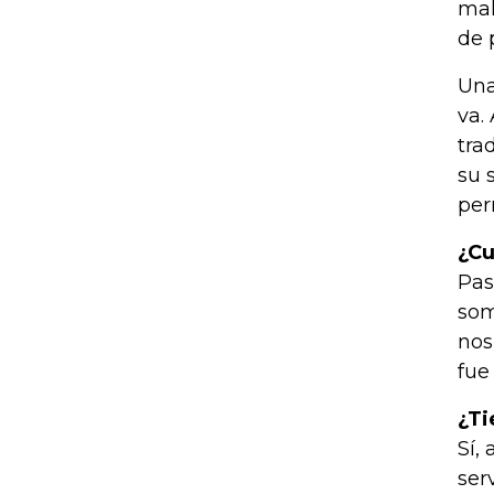
mal
de 
Una
va.
tra
su 
per
¿Cu
Pas
som
nos
fue
¿Ti
Sí,
ser