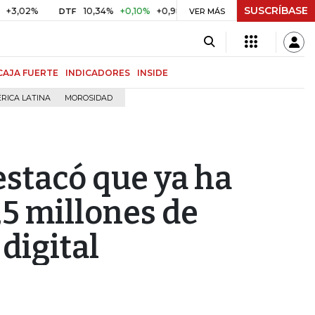
SUSCRÍBASE
10,34%
+0,10%
+0,98%
$ 416,86
+$ 0,05
+0,01%
DTF
UVR
VER MÁS
CAJA FUERTE
INDICADORES
INSIDE
RICA LATINA
MOROSIDAD
estacó que ya ha
,5 millones de
digital