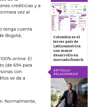
nes crediticias y a
primera vez al
o tenga cuenta
de Bogotá,
Colombia es el
tercer país de
Latinoamérica
con mayor
desarrollo en
100% online. El
mercado fintech
to (de 694 para
ARTÍCULO
ersonas con
RELACIONADO
itos se da a
ón. Normalmente,