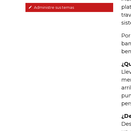
pla
Administre sus temas
tra
sis
Por
ban
ben
¿Q
Lle
mer
arr
pun
per
¿D
Des