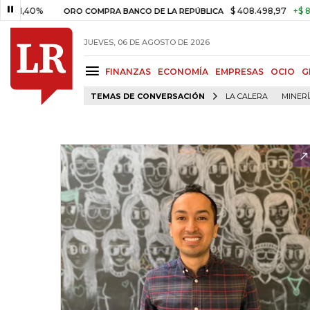
%
$ 408.498,97
+$ 8.753,81
ORO COMPRA BANCO DE LA REPÚBLICA
JUEVES, 06 DE AGOSTO DE 2026
FINANZAS
ECONOMÍA
EMPRESAS
OCIO
G
TEMAS DE CONVERSACIÓN
LA CALERA
MINER