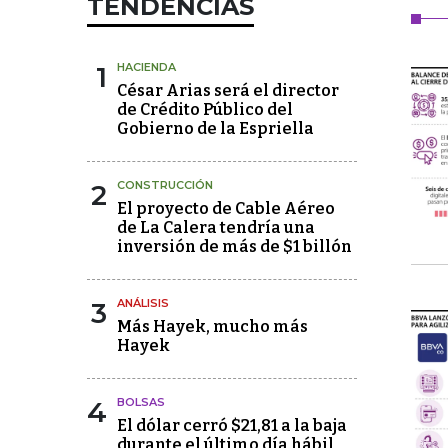
TENDENCIAS
1
HACIENDA
César Arias será el director
de Crédito Público del
Gobierno de la Espriella
2
CONSTRUCCIÓN
El proyecto de Cable Aéreo
de La Calera tendría una
inversión de más de $1 billón
3
ANÁLISIS
Más Hayek, mucho más
Hayek
4
BOLSAS
El dólar cerró $21,81 a la baja
durante el último día hábil