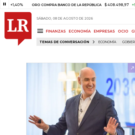
,40%
$ 408.498,97
+$ 8.753,8
ORO COMPRA BANCO DE LA REPÚBLICA
SÁBADO, 08 DE AGOSTO DE 2026
FINANZAS
ECONOMÍA
EMPRESAS
OCIO
G
TEMAS DE CONVERSACIÓN
ECONOMÍA
GOBIE