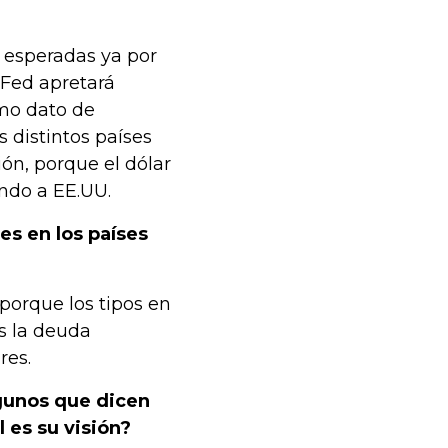
s esperadas ya por
 Fed apretará
imo dato de
s distintos países
n, porque el dólar
ando a EE.UU.
es en los países
porque los tipos en
s la deuda
res.
lgunos que dicen
 es su visión?