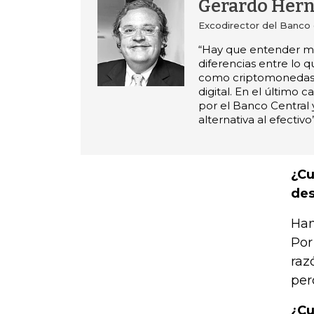
Gerardo Her
Excodirector del Banco 
“Hay que entender mu
diferencias entre lo 
como criptomonedas
digital. En el último c
por el Banco Central 
alternativa al efectivo”
¿Cu
des
Han
Por
raz
per
¿Cu