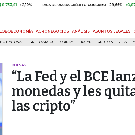
1
+2,19%
29,66%
+0,87%
+3,0
TASA DE USURA CRÉDITO CONSUMO
LOBOECONOMÍA
AGRONEGOCIOS
ANÁLISIS
ASUNTOS LEGALES
RNO NACIONAL
GRUPO ARGOS
ODINSA
HOGAR
GRUPO NUTRESA
A
BOLSAS
“La Fed y el BCE la
monedas y les quita
las cripto”