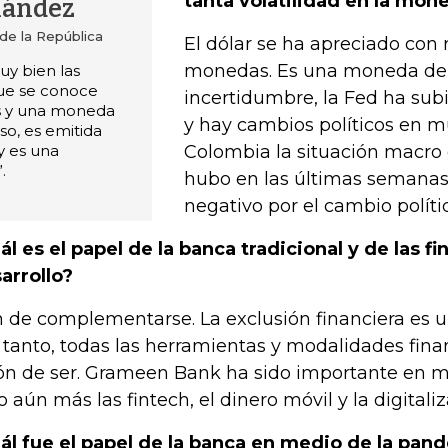
tanta volatilidad en la mon
nández
de la República
El dólar se ha apreciado co
monedas. Es una moneda de r
y bien las
que se conoce
incertidumbre, la Fed ha subi
 y una moneda
y hay cambios políticos en m
aso, es emitida
y es una
Colombia la situación macro 
.
hubo en las últimas semanas 
negativo por el cambio políti
ál es el papel de la banca tradicional y de las fi
arrollo?
 de complementarse. La exclusión financiera es u
 tanto, todas las herramientas y modalidades fina
ón de ser. Grameen Bank ha sido importante en m
o aún más las fintech, el dinero móvil y la digitaliz
ál fue el papel de la banca en medio de la pan