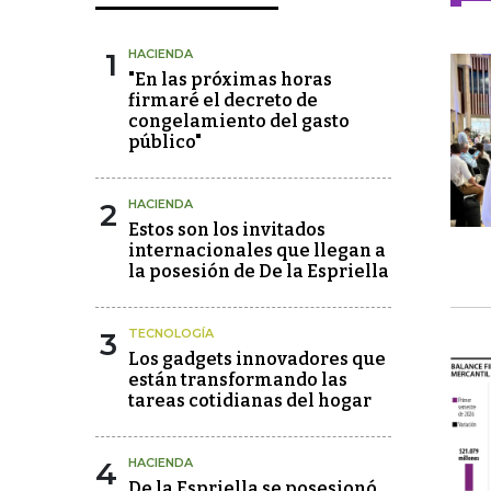
1
HACIENDA
"En las próximas horas
firmaré el decreto de
congelamiento del gasto
público"
2
HACIENDA
Estos son los invitados
internacionales que llegan a
la posesión de De la Espriella
3
TECNOLOGÍA
Los gadgets innovadores que
están transformando las
tareas cotidianas del hogar
4
HACIENDA
De la Espriella se posesionó