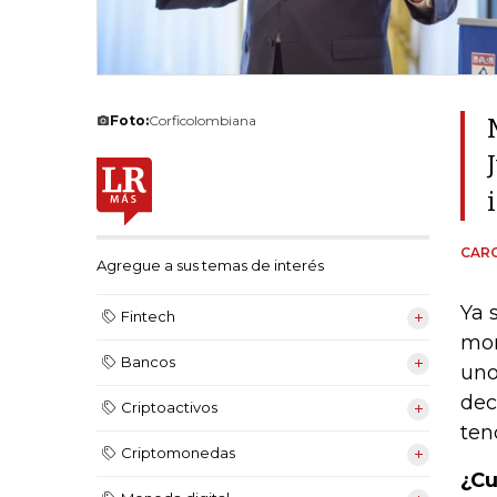
Foto:
Corficolombiana
CARO
Agregue a sus temas de interés
Ya 
Fintech
mon
Bancos
uno
dec
Criptoactivos
ten
Criptomonedas
¿Cu