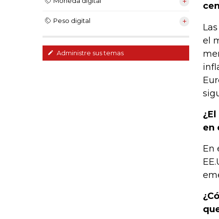
Moneda digital
cen
Peso digital
Las
el 
men
Administre sus temas
inf
Eur
sig
¿El
en 
En 
EE.
eme
¿Có
que