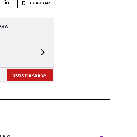
GUARDAR
ARA
Next slide
SUSCRÍBASE YA