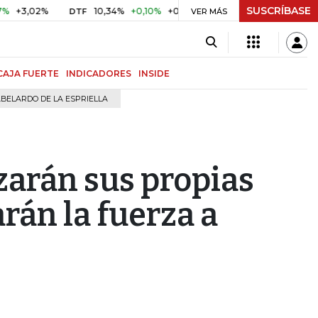
SUSCRÍBASE
2%
10,34%
+0,10%
+0,98%
$ 416,96
+$ 0,05
+0,01%
DTF
UVR
VER MÁS
CAJA FUERTE
INDICADORES
INSIDE
BELARDO DE LA ESPRIELLA
nzarán sus propias
rán la fuerza a