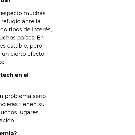
eda?
n respecto muchas
efugio ante la
do tipos de interés,
uchos países. En
es estable, pero
un cierto efecto
co.
ntech en el
n problema serio.
ncieras tienen su
uchos lugares,
ación.
demia?