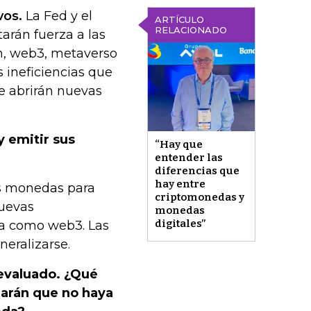
vos.
La Fed y el
ARTÍCULO
RELACIONADO
arán fuerza a las
n, web3, metaverso
 ineficiencias que
e abrirán nuevas
y emitir sus
“Hay que
entender las
diferencias que
hay entre
as monedas para
criptomonedas y
nuevas
monedas
digitales”
ra como web3. Las
neralizarse.
evaluado. ¿Qué
narán que no haya