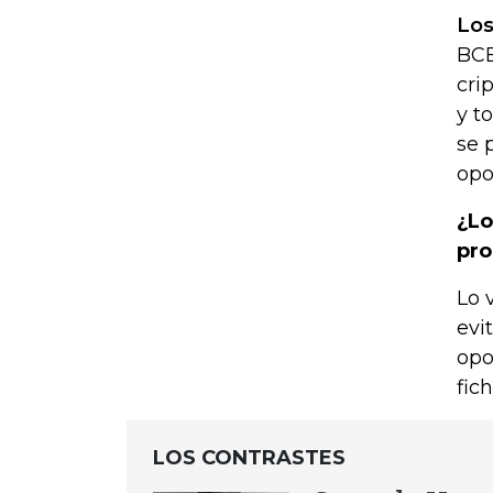
Los
BCE
cri
y t
se 
opo
¿Lo
pro
Lo 
evi
opo
fic
LOS CONTRASTES