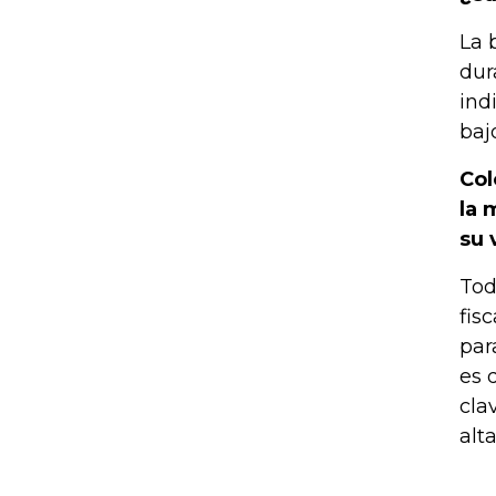
La 
dur
ind
baj
Col
la 
su 
Tod
fis
par
es 
cla
alt