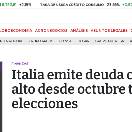
,81
+2,19%
29,66%
+0,87%
+3
TASA DE USURA CRÉDITO CONSUMO
LOBOECONOMÍA
AGRONEGOCIOS
ANÁLISIS
ASUNTOS LEGALES
RNO NACIONAL
GRUPO ARGOS
ODINSA
HOGAR
GRUPO NUTRESA
A
FINANZAS
Italia emite deuda 
alto desde octubre t
elecciones