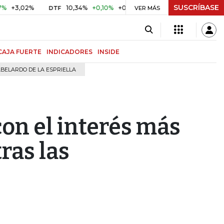
SUSCRÍBASE
,02%
10,34%
+0,10%
+0,98%
$ 416,96
+$ 0,05
+0,0
DTF
UVR
VER MÁS
CAJA FUERTE
INDICADORES
INSIDE
BELARDO DE LA ESPRIELLA
con el interés más
ras las