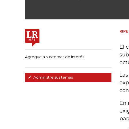
RIPE
El 
sub
Agregue a sus temas de interés
oct
Las
Administre sus temas
exp
con
En 
exi
par