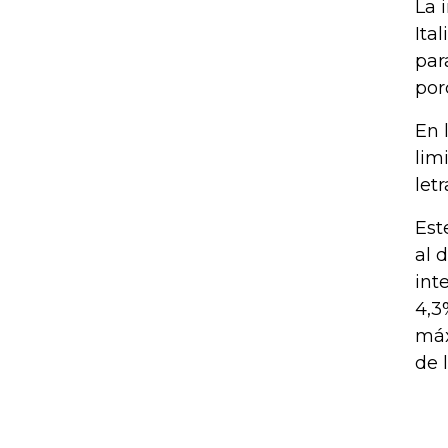
La 
Ita
par
por
En 
lim
let
Est
al 
int
4,3
máx
de 