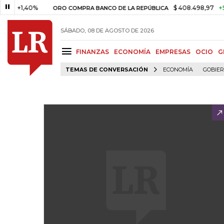
1,40%
$ 408.498,97
+$ 8.753
ORO COMPRA BANCO DE LA REPÚBLICA
SÁBADO, 08 DE AGOSTO DE 2026
FINANZAS
ECONOMÍA
EMPRESAS
OCIO
G
TEMAS DE CONVERSACIÓN
ECONOMÍA
GOBIE