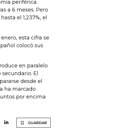
mía periférica.
ras a 6 meses. Pero
 hasta el 1,237%, el
 enero, esta cifra se
spañol colocó sus
produce en paralelo
 secundario. El
spararse desde el
lia ha marcado
puntos por encima
GUARDAR