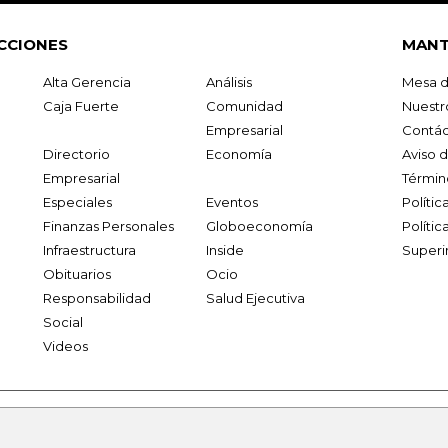
CCIONES
MANT
Alta Gerencia
Análisis
Mesa d
Caja Fuerte
Comunidad
Nuestr
Empresarial
Contác
Directorio
Economía
Aviso 
Empresarial
Términ
Especiales
Eventos
Políti
Finanzas Personales
Globoeconomía
Polític
Infraestructura
Inside
Superi
Obituarios
Ocio
Responsabilidad
Salud Ejecutiva
Social
Videos