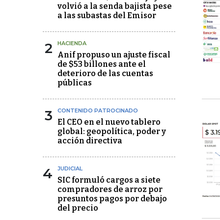
volvió a la senda bajista pese
a las subastas del Emisor
2
HACIENDA
Anif propuso un ajuste fiscal
de $53 billones ante el
deterioro de las cuentas
públicas
3
CONTENIDO PATROCINADO
El CEO en el nuevo tablero
global: geopolítica, poder y
acción directiva
4
JUDICIAL
SIC formuló cargos a siete
compradores de arroz por
presuntos pagos por debajo
del precio