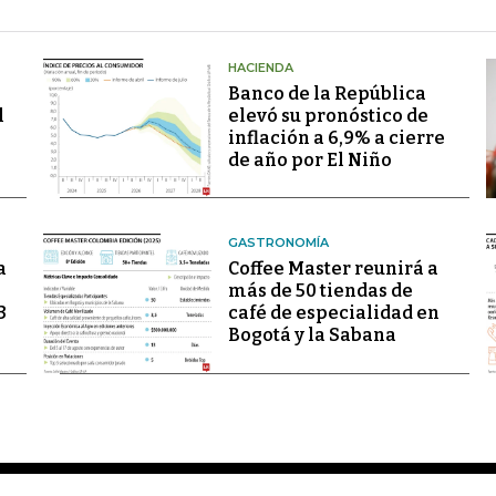
HACIENDA
Banco de la República
l
elevó su pronóstico de
inflación a 6,9% a cierre
de año por El Niño
GASTRONOMÍA
a
Coffee Master reunirá a
más de 50 tiendas de
3
café de especialidad en
Bogotá y la Sabana