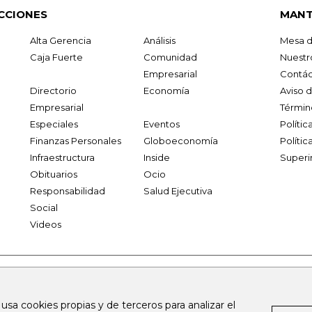
CCIONES
MANT
Alta Gerencia
Análisis
Mesa d
Caja Fuerte
Comunidad
Nuestr
Empresarial
Contác
Directorio
Economía
Aviso 
Empresarial
Términ
Especiales
Eventos
Políti
Finanzas Personales
Globoeconomía
Polític
Infraestructura
Inside
Superi
Obituarios
Ocio
Responsabilidad
Salud Ejecutiva
Social
Videos
.larepublica.co
firmasdeabogados.com
bolsaencolombia.com
 usa cookies propias y de terceros para analizar el