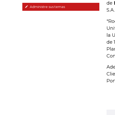
de
Administre sus temas
S.A
"Ro
Uni
la 
de 
Pla
Com
Ade
Cli
Por