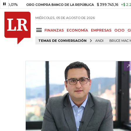
1%
$ 399.745,16
+$ 2.295,71
ORO COMPRA BANCO DE LA REPÚBLICA
MIÉRCOLES, 05 DE AGOSTO DE 2026
FINANZAS
ECONOMÍA
EMPRESAS
OCIO
G
TEMAS DE CONVERSACIÓN
ANDI
BRUCE MAC 