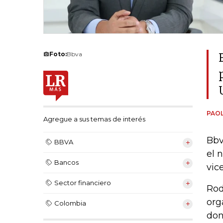
Foto:
Bbva
PAOL
Agregue a sus temas de interés
Bbv
BBVA
el 
Bancos
vic
Sector financiero
Rod
org
Colombia
don