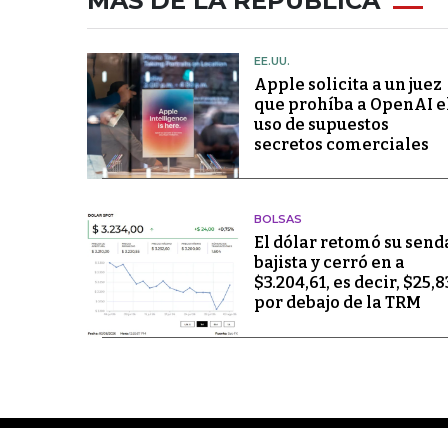
MÁS DE LA REPÚBLICA
EE.UU.
Apple solicita a un juez
que prohíba a OpenAI e
uso de supuestos
secretos comerciales
BOLSAS
El dólar retomó su send
bajista y cerró en a
$3.204,61, es decir, $25,8
por debajo de la TRM