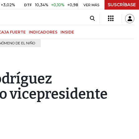
SUSCRÍBASE
%
10,34%
+0,10%
+0,98%
$ 416,81
+$ 0,05
+0,01%
DTF
UVR
VER MÁS
CAJA FUERTE
INDICADORES
INSIDE
NÓMENO DE EL NIÑO
dríguez
o vicepresidente