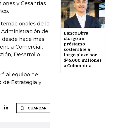
iones y Cesantías
nco.
nternacionales de la
 Administración de
Banco Bbva
va desde hace más
otorgó un
préstamo
gencia Comercial,
sostenible a
tión, Desarrollo
largo plazo por
$45.000 millones
a Colombina
ó al equipo de
 de Estrategia y
GUARDAR