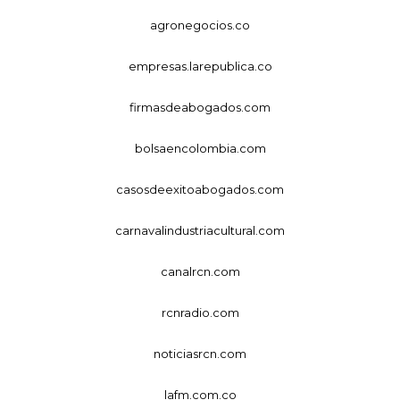
agronegocios.co
empresas.larepublica.co
firmasdeabogados.com
bolsaencolombia.com
casosdeexitoabogados.com
carnavalindustriacultural.com
canalrcn.com
rcnradio.com
noticiasrcn.com
lafm.com.co