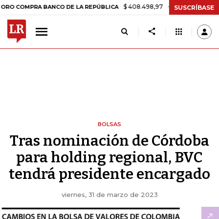
$ 408.498,97
+$ 8.753,81
+2,19%
RA BANCO DE LA REPÚBLICA
TA
SUSCRÍBASE
BOLSAS
Tras nominación de Córdoba
para holding regional, BVC
tendrá presidente encargado
viernes, 31 de marzo de 2023