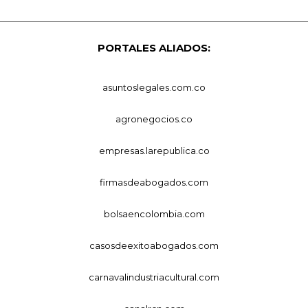
PORTALES ALIADOS:
asuntoslegales.com.co
agronegocios.co
empresas.larepublica.co
firmasdeabogados.com
bolsaencolombia.com
casosdeexitoabogados.com
carnavalindustriacultural.com