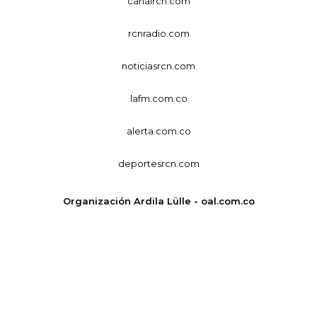
canalrcn.com
rcnradio.com
noticiasrcn.com
lafm.com.co
alerta.com.co
deportesrcn.com
Organización Ardila Lülle - oal.com.co