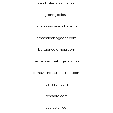
asuntoslegales.com.co
agronegocios.co
empresas.larepublica.co
firmasdeabogados.com
bolsaencolombia.com
casosdeexitoabogados.com
carnavalindustriacultural.com
canalrcn.com
rcnradio.com
noticiasrcn.com