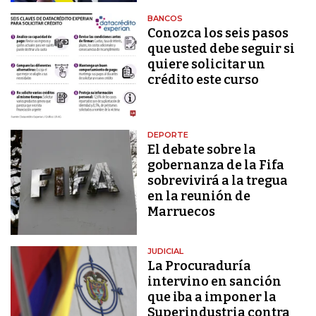
BANCOS
Conozca los seis pasos
que usted debe seguir si
quiere solicitar un
crédito este curso
DEPORTE
El debate sobre la
gobernanza de la Fifa
sobrevivirá a la tregua
en la reunión de
Marruecos
JUDICIAL
La Procuraduría
intervino en sanción
que iba a imponer la
Superindustria contra