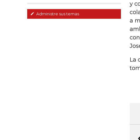
y c
col
Administre sus temas
a m
amb
con
Jos
La 
tom