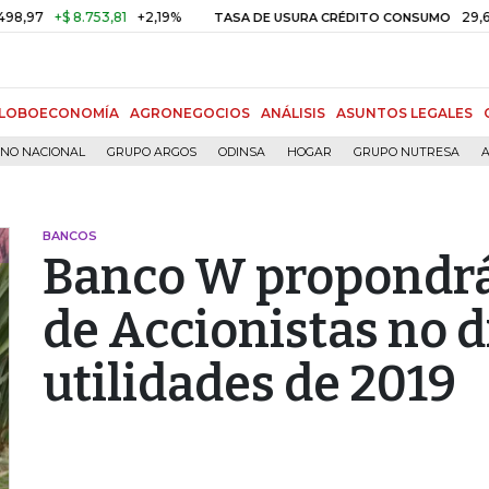
+$ 8.753,81
+2,19%
29,66%
+
TASA DE USURA CRÉDITO CONSUMO
LOBOECONOMÍA
AGRONEGOCIOS
ANÁLISIS
ASUNTOS LEGALES
RNO NACIONAL
GRUPO ARGOS
ODINSA
HOGAR
GRUPO NUTRESA
A
BANCOS
Banco W propondrá
de Accionistas no di
utilidades de 2019