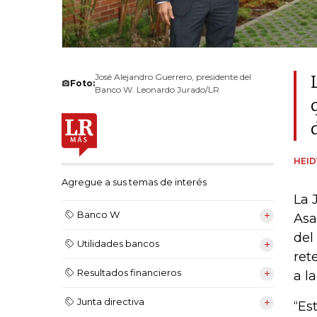
José Alejandro Guerrero, presidente del
Foto:
Banco W. Leonardo Jurado/LR
HEI
Agregue a sus temas de interés
La 
Banco W
Asa
del
Utilidades bancos
ret
Resultados financieros
a l
Junta directiva
“Es