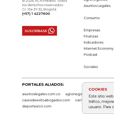
© 2026, RCN Medios. Todos
los derechos reservados.
Asuntos Legales
Cr. 13a 37-32, Bogotá
(+57) 1 4227600
Consumo
Empresas
SUSCRÍBASE
Finanzas
Indicadores
Internet Economy
Podcast
Sociales
PORTALES ALIADOS:
COOKIES
asuntoslegales.com.co
agronegocios.co
empresas
Este sitio web
casosdeexitoabogados.com
carnavalindustriacultur
tráfico, mejor
deportesrcn.com
usuario. Para