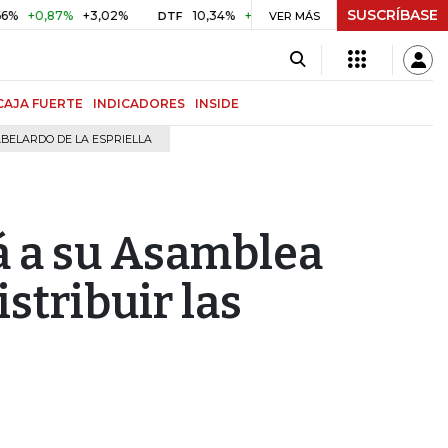
SUSCRÍBASE
0,87%
+3,02%
10,34%
+0,10%
+0,98%
$ 417,01
+$ 0
DTF
VER MÁS
UVR
CAJA FUERTE
INDICADORES
INSIDE
BELARDO DE LA ESPRIELLA
 a su Asamblea
stribuir las