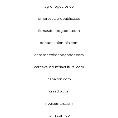
agronegocios.co
empresas.larepublica.co
firmasdeabogados.com
bolsaencolombia.com
casosdeexitoabogados.com
carnavalindustriacultural.com
canalrcn.com
rcnradio.com
noticiasrcn.com
lafm.com.co