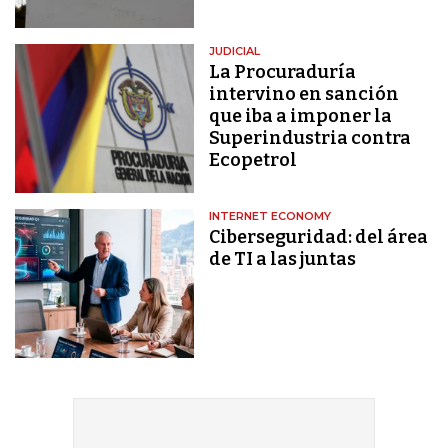
JUDICIAL
La Procuraduría
intervino en sanción
que iba a imponer la
Superindustria contra
Ecopetrol
INTERNET ECONOMY
Ciberseguridad: del área
de TI a las juntas