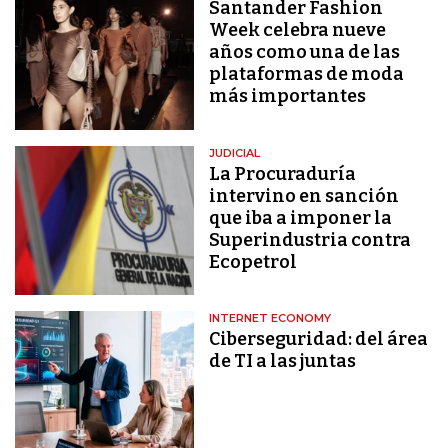
Santander Fashion
Week celebra nueve
años como una de las
plataformas de moda
más importantes
JUDICIAL
La Procuraduría
intervino en sanción
que iba a imponer la
Superindustria contra
Ecopetrol
INTERNET ECONOMY
Ciberseguridad: del área
de TI a las juntas