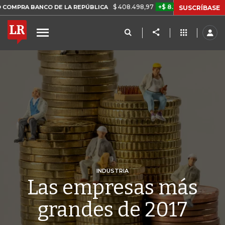
$ 408.498,97
+$ 8.753,81
+2,19%
 DE LA REPÚBLICA
TASA DE U
SUSCRÍBASE
INDUSTRIA
Las empresas más
grandes de 2017