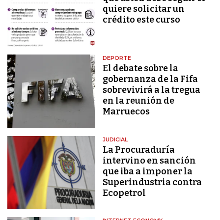
quiere solicitar un
crédito este curso
DEPORTE
El debate sobre la
gobernanza de la Fifa
sobrevivirá a la tregua
en la reunión de
Marruecos
JUDICIAL
La Procuraduría
intervino en sanción
que iba a imponer la
Superindustria contra
Ecopetrol