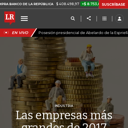
$ 408.498,97
+$ 8.753,81
+2,19%
LA REPÚBLICA
TASA DE USURA 
SUSCRÍBASE
EN VIVO
Posesión presidencial de Abelardo de la Espriell
INDUSTRIA
Las empresas más