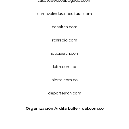
casosdeexitoabogados.com
carnavalindustriacultural.com
canalrcn.com
rcnradio.com
noticiasrcn.com
lafm.com.co
alerta.com.co
deportesrcn.com
Organización Ardila Lülle - oal.com.co