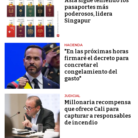
Asia sigue teniendo los
pasaportes más
poderosos, lidera
Singapur
HACIENDA
"En las próximas horas
firmaré el decreto para
concretar el
congelamiento del
gasto"
JUDICIAL
Millonaria recompensa
que ofrece Cali para
capturar a responsables
de incendio