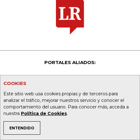
PORTALES ALIADOS:
asuntoslegales.com.co
COOKIES
Este sitio web usa cookies propias y de terceros para
agronegocios.co
analizar el tráfico, mejorar nuestros servicio y conocer el
comportamiento del usuario. Para conocer más, acceda a
empresas.larepublica.co
nuestra
Política de Cookies
.
firmasdeabogados.com
ENTENDIDO
TEMAS DE INTERÉS
bolsaencolombia.com