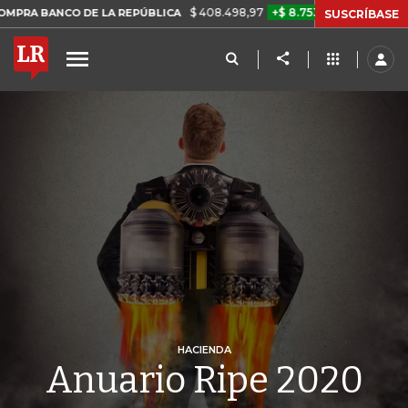
$ 408.498,97
+$ 8.753,81
+2,19%
NCO DE LA REPÚBLICA
TASA DE
SUSCRÍBASE
HACIENDA
Anuario Ripe 2020