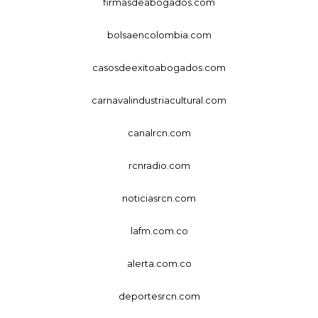
firmasdeabogados.com
bolsaencolombia.com
casosdeexitoabogados.com
carnavalindustriacultural.com
canalrcn.com
rcnradio.com
noticiasrcn.com
lafm.com.co
alerta.com.co
deportesrcn.com