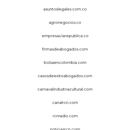
asuntoslegales.com.co
agronegocios.co
empresas.larepublica.co
firmasdeabogados.com
bolsaencolombia.com
casosdeexitoabogados.com
carnavalindustriacultural.com
canalrcn.com
rcnradio.com
noticiasrcn.com