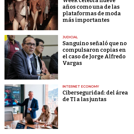
Week celebra nueve
años como una de las
plataformas de moda
más importantes
JUDICIAL
Sanguino señaló que no
compulsaron copias en
el caso de Jorge Alfredo
Vargas
INTERNET ECONOMY
Ciberseguridad: del área
de TI a las juntas