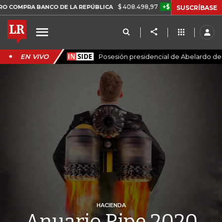
$ 408.498,97
+$ 8.753,81
+2,19%
 BANCO DE LA REPÚBLICA
TASA
SUSCRÍBASE
EN VIVO
Posesión presidencial de Abelardo de l
HACIENDA