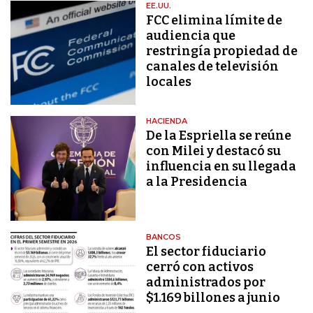
EE.UU.
FCC elimina límite de
audiencia que
restringía propiedad de
canales de televisión
locales
HACIENDA
De la Espriella se reúne
con Milei y destacó su
influencia en su llegada
a la Presidencia
BANCOS
El sector fiduciario
cerró con activos
administrados por
$1.169 billones a junio