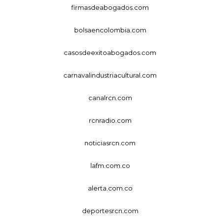
firmasdeabogados.com
bolsaencolombia.com
casosdeexitoabogados.com
carnavalindustriacultural.com
canalrcn.com
rcnradio.com
noticiasrcn.com
lafm.com.co
alerta.com.co
deportesrcn.com