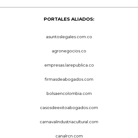
PORTALES ALIADOS:
asuntoslegales.com.co
agronegocios.co
empresas.larepublica.co
firmasdeabogados.com
bolsaencolombia.com
casosdeexitoabogados.com
carnavalindustriacultural.com
canalrcn.com