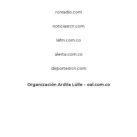
rcnradio.com
noticiasrcn.com
lafm.com.co
alerta.com.co
deportesrcn.com
Organización Ardila Lülle - oal.com.co