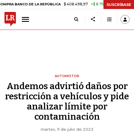
$ 408.498,97
+$ 8.753,81
+2,19%
ANCO DE LA REPÚBLICA
TASA D
SUSCRÍBASE
AUTOMOTOR
Andemos advirtió daños por
restricción a vehículos y pide
analizar límite por
contaminación
martes, 11 de julio de 2023