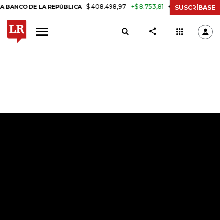
$ 408.498,97
+$ 8.753,81
+2,19%
E LA REPÚBLICA
TASA DE USUR
SUSCRÍBASE