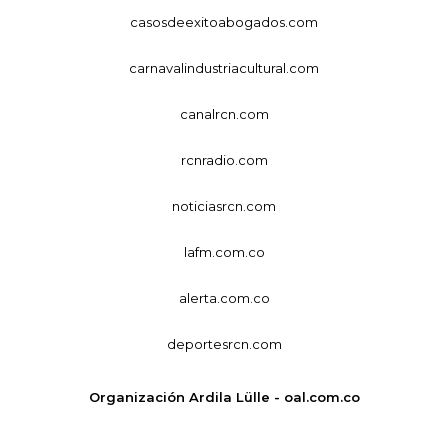
casosdeexitoabogados.com
carnavalindustriacultural.com
canalrcn.com
rcnradio.com
noticiasrcn.com
lafm.com.co
alerta.com.co
deportesrcn.com
Organización Ardila Lülle - oal.com.co