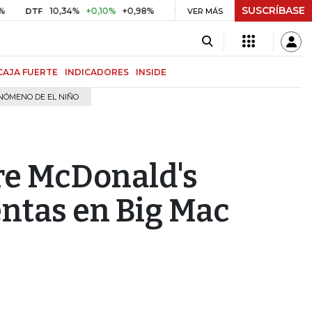
SUSCRÍBASE
10,34%
+0,10%
+0,98%
$ 416,86
+$ 0,05
+0,01%
TF
UVR
VER MÁS
BIT
CAJA FUERTE
INDICADORES
INSIDE
NÓMENO DE EL NIÑO
re McDonald's
entas en Big Mac