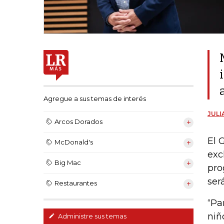
Agregue a sus temas de interés
JULI
Arcos Dorados
El 
McDonald's
exc
Big Mac
pro
ser
Restaurantes
“Pa
niñ
Administre sus temas