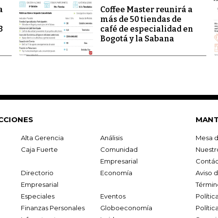
a
Coffee Master reunirá a
más de 50 tiendas de
3
café de especialidad en
Bogotá y la Sabana
CCIONES
MANT
Alta Gerencia
Análisis
Mesa d
Caja Fuerte
Comunidad
Nuestr
Empresarial
Contác
Directorio
Economía
Aviso 
Empresarial
Términ
Especiales
Eventos
Políti
Finanzas Personales
Globoeconomía
Polític