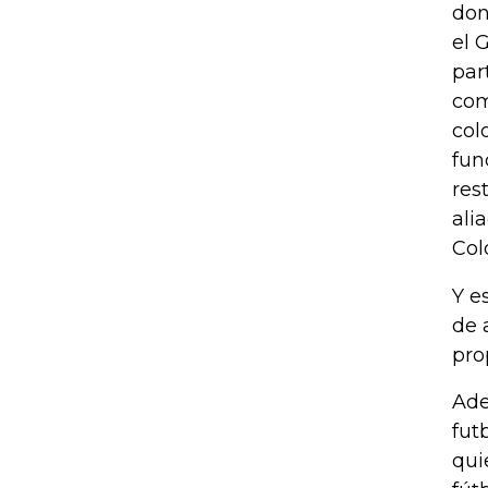
don
el 
par
com
col
fun
res
ali
Col
Y e
de 
pro
Ade
fut
qui