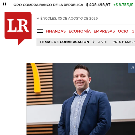
$ 408.498,97
+$ 8.753,81
+2,19%
ORO COMPRA BANCO DE LA REPÚBLICA
MIÉRCOLES, 05 DE AGOSTO DE 2026
FINANZAS
ECONOMÍA
EMPRESAS
OCIO
G
TEMAS DE CONVERSACIÓN
ANDI
BRUCE MAC 