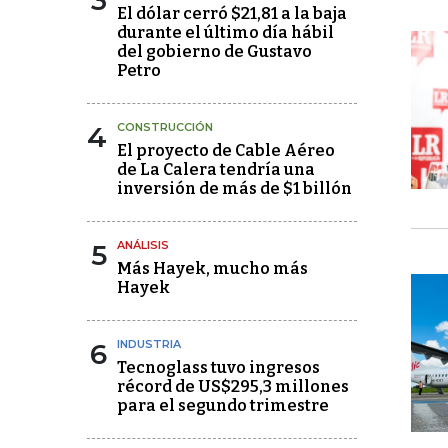
3
El dólar cerró $21,81 a la baja
durante el último día hábil
del gobierno de Gustavo
Petro
4
CONSTRUCCIÓN
El proyecto de Cable Aéreo
de La Calera tendría una
inversión de más de $1 billón
5
ANÁLISIS
Más Hayek, mucho más
Hayek
6
INDUSTRIA
Tecnoglass tuvo ingresos
récord de US$295,3 millones
para el segundo trimestre