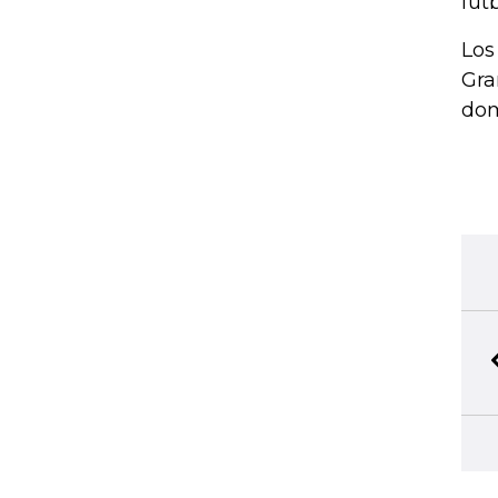
fút
Los
Gra
dom