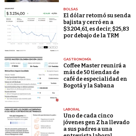
BOLSAS
El dólar retomó su senda
bajista y cerró en a
$3.204,61, es decir, $25,83
por debajo de la TRM
GASTRONOMÍA
Coffee Master reunirá a
más de 50 tiendas de
café de especialidad en
Bogotá y la Sabana
LABORAL
Uno de cada cinco
jóvenes gen Z ha llevado
a sus padres a una
entrevista laboral