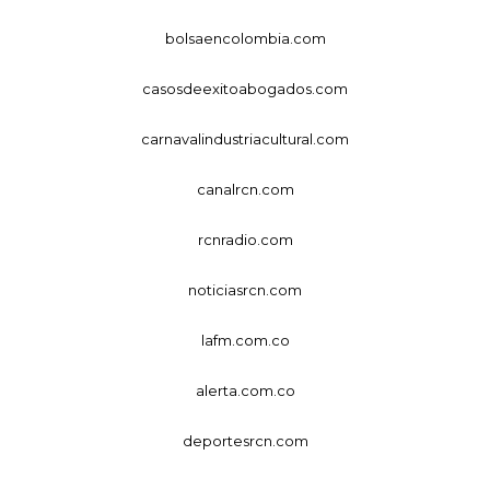
bolsaencolombia.com
casosdeexitoabogados.com
carnavalindustriacultural.com
canalrcn.com
rcnradio.com
noticiasrcn.com
lafm.com.co
alerta.com.co
deportesrcn.com