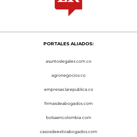
PORTALES ALIADOS:
asuntoslegales.com.co
agronegocios.co
empresas.larepublica.co
firmasdeabogados.com
bolsaencolombia.com
casosdeexitoabogados.com