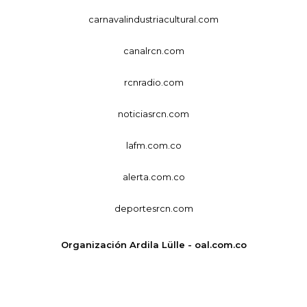
carnavalindustriacultural.com
canalrcn.com
rcnradio.com
noticiasrcn.com
lafm.com.co
alerta.com.co
deportesrcn.com
Organización Ardila Lülle - oal.com.co