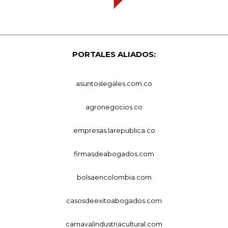
PORTALES ALIADOS:
asuntoslegales.com.co
agronegocios.co
empresas.larepublica.co
firmasdeabogados.com
bolsaencolombia.com
casosdeexitoabogados.com
carnavalindustriacultural.com