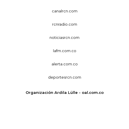
canalrcn.com
rcnradio.com
noticiasrcn.com
lafm.com.co
alerta.com.co
deportesrcn.com
Organización Ardila Lülle - oal.com.co