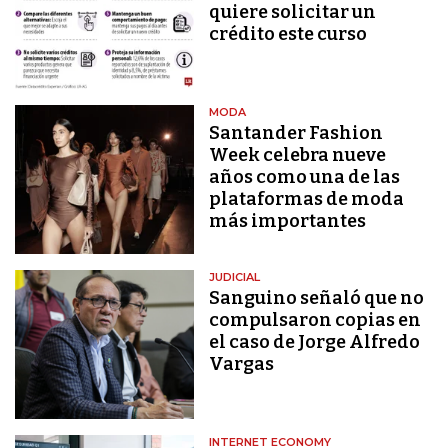
quiere solicitar un
crédito este curso
MODA
Santander Fashion
Week celebra nueve
años como una de las
plataformas de moda
más importantes
JUDICIAL
Sanguino señaló que no
compulsaron copias en
el caso de Jorge Alfredo
Vargas
INTERNET ECONOMY