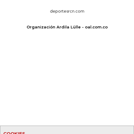
deportesrcn.com
Organización Ardila Lülle - oal.com.co
COOKIES