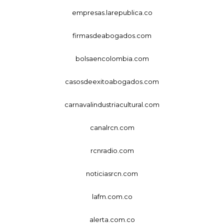
empresas.larepublica.co
firmasdeabogados.com
bolsaencolombia.com
casosdeexitoabogados.com
carnavalindustriacultural.com
canalrcn.com
rcnradio.com
noticiasrcn.com
lafm.com.co
alerta.com.co