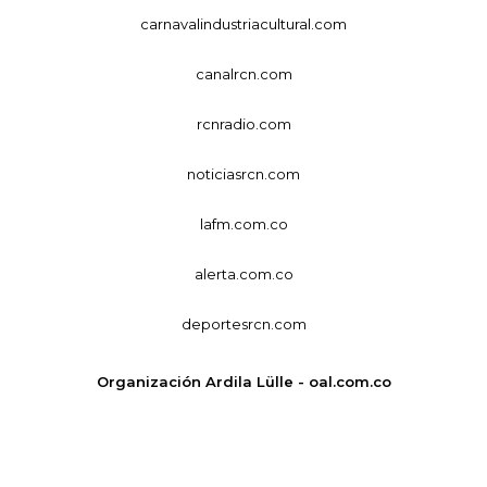
carnavalindustriacultural.com
canalrcn.com
rcnradio.com
noticiasrcn.com
lafm.com.co
alerta.com.co
deportesrcn.com
Organización Ardila Lülle - oal.com.co