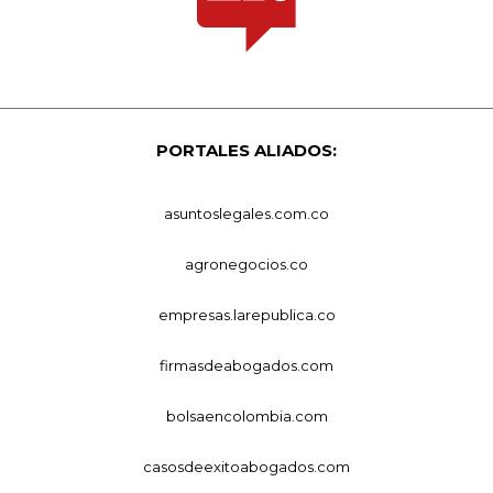
PORTALES ALIADOS:
asuntoslegales.com.co
agronegocios.co
empresas.larepublica.co
firmasdeabogados.com
bolsaencolombia.com
casosdeexitoabogados.com