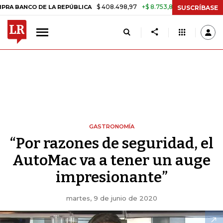
$ 408.498,97
+$ 8.753,81
+2,19%
O DE LA REPÚBLICA
TASA DE U
SUSCRÍBASE
GASTRONOMÍA
“Por razones de seguridad, el
AutoMac va a tener un auge
impresionante”
martes, 9 de junio de 2020