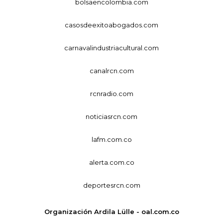
bolsaencolombia.com
casosdeexitoabogados.com
carnavalindustriacultural.com
canalrcn.com
rcnradio.com
noticiasrcn.com
lafm.com.co
alerta.com.co
deportesrcn.com
Organización Ardila Lülle - oal.com.co