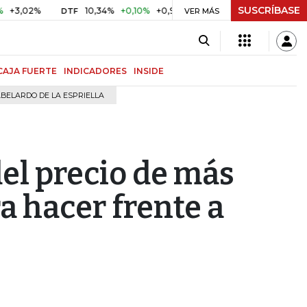
SUSCRÍBASE
%
10,34%
+0,10%
+0,98%
$ 416,96
+$ 0,05
+0,01%
DTF
UVR
VER MÁS
CAJA FUERTE
INDICADORES
INSIDE
BELARDO DE LA ESPRIELLA
el precio de más
a hacer frente a