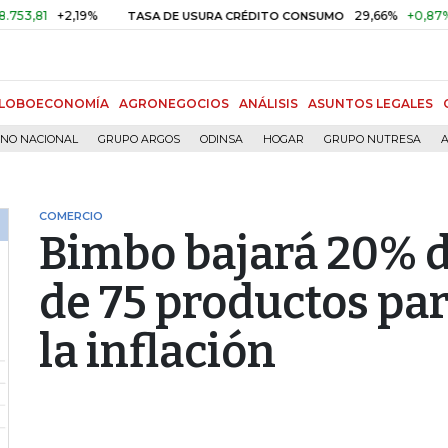
+2,19%
29,66%
+0,87%
+3,02
TASA DE USURA CRÉDITO CONSUMO
LOBOECONOMÍA
AGRONEGOCIOS
ANÁLISIS
ASUNTOS LEGALES
RNO NACIONAL
GRUPO ARGOS
ODINSA
HOGAR
GRUPO NUTRESA
A
COMERCIO
Bimbo bajará 20% d
de 75 productos par
la inflación