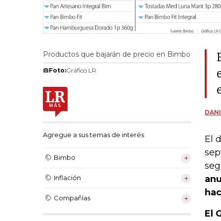
Productos que bajarán de precio en Bimbo
Foto:
Gráfico LR
DANI
Agregue a sus temas de interés
El 
sep
Bimbo
se
anu
Inflación
hac
Compañías
El 