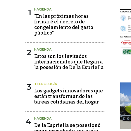
1
HACIENDA
"En las próximas horas
firmaré el decreto de
congelamiento del gasto
público"
2
HACIENDA
Estos son los invitados
internacionales que llegan a
la posesión de De la Espriella
3
TECNOLOGÍA
Los gadgets innovadores que
están transformando las
tareas cotidianas del hogar
4
HACIENDA
De la Espriella se posesionó
como presidente, pero aún