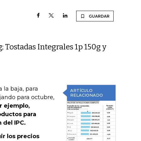
GUARDAR
; Tostadas Integrales 1p 150g y
 la baja, para
ARTÍCULO
RELACIONADO
jando para octubre,
 ejemplo,
oductos para
n del IPC.
r los precios