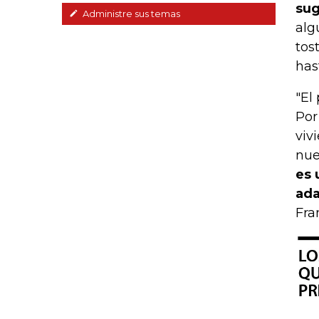
sug
Administre sus temas
alg
tos
has
"El
Por
viv
nue
es 
ada
Fra