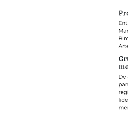
Pr
Ent
Man
Bim
Art
Gr
me
De 
pan
reg
lid
mer