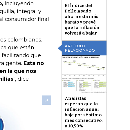
o,
incluyendo
El Índice del
illa, integral y
Pollo Asado
ahora está más
al consumidor final
barato y prevé
que la inflación
volverá a bajar
es colombianos.
ARTÍCULO
ica que están
RELACIONADO
 facilitando que
ra gente.
Esta no
en la que nos
ilias
", dice
Analistas
esperan que la
inflación anual
baje por séptimo
mes consecutivo,
a 10,59%