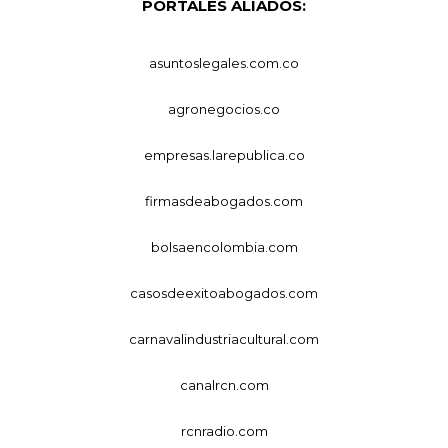
PORTALES ALIADOS:
asuntoslegales.com.co
agronegocios.co
empresas.larepublica.co
firmasdeabogados.com
bolsaencolombia.com
casosdeexitoabogados.com
carnavalindustriacultural.com
canalrcn.com
rcnradio.com