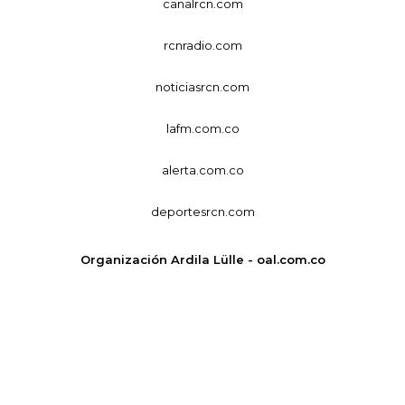
canalrcn.com
rcnradio.com
noticiasrcn.com
lafm.com.co
alerta.com.co
deportesrcn.com
Organización Ardila Lülle - oal.com.co