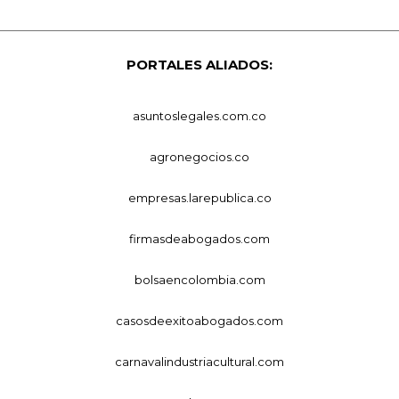
PORTALES ALIADOS:
asuntoslegales.com.co
agronegocios.co
empresas.larepublica.co
firmasdeabogados.com
bolsaencolombia.com
casosdeexitoabogados.com
carnavalindustriacultural.com