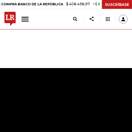
$ 408.498,97
+$ 8.753,81
+2,19%
RA BANCO DE LA REPÚBLICA
TAS
SUSCRÍBASE