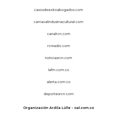
casosdeexitoabogados.com
carnavalindustriacultural.com
canalrcn.com
rcnradio.com
noticiasrcn.com
lafm.com.co
alerta.com.co
deportesrcn.com
Organización Ardila Lülle - oal.com.co