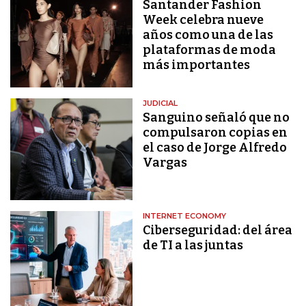
Santander Fashion
Week celebra nueve
años como una de las
plataformas de moda
más importantes
JUDICIAL
Sanguino señaló que no
compulsaron copias en
el caso de Jorge Alfredo
Vargas
INTERNET ECONOMY
Ciberseguridad: del área
de TI a las juntas