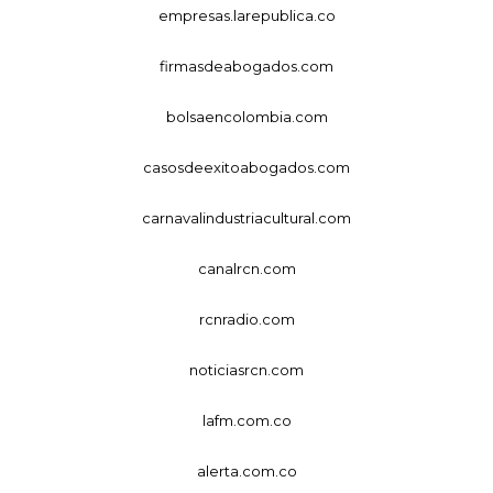
empresas.larepublica.co
firmasdeabogados.com
bolsaencolombia.com
casosdeexitoabogados.com
carnavalindustriacultural.com
canalrcn.com
rcnradio.com
noticiasrcn.com
lafm.com.co
alerta.com.co