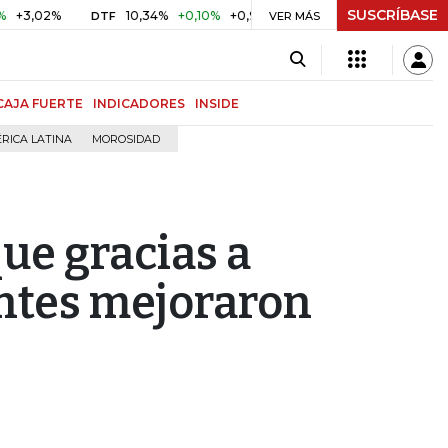
SUSCRÍBASE
2%
10,34%
+0,10%
+0,98%
$ 416,86
+$ 0,05
+0,01%
DTF
UVR
VER MÁS
CAJA FUERTE
INDICADORES
INSIDE
RICA LATINA
MOROSIDAD
ue gracias a
ntes mejoraron