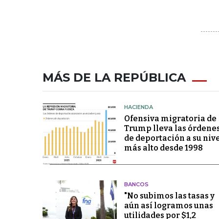
MÁS DE LA REPÚBLICA
HACIENDA
Ofensiva migratoria de
Trump lleva las órdene
de deportación a su niv
más alto desde 1998
BANCOS
"No subimos las tasas y
aún así logramos unas
utilidades por $1,2