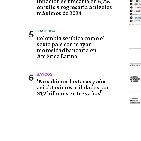
Inflación se ubicaría en 6,2%
en julio y regresaría a niveles
máximos de 2024
5
HACIENDA
Colombia se ubica como el
sexto país con mayor
morosidad bancaria en
América Latina
6
BANCOS
"No subimos las tasas y aún
así obtuvimos utilidades por
$1,2 billones en tres años"