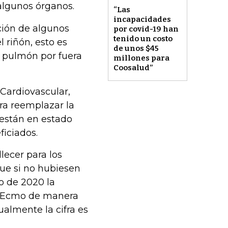
algunos órganos.
“Las
incapacidades
ción de algunos
por covid-19 han
tenido un costo
 riñón, esto es
de unos $45
l pulmón por fuera
millones para
Coosalud”
 Cardiovascular,
ara reemplazar la
 están en estado
ficiados.
lecer para los
ue si no hubiesen
io de 2020 la
on Ecmo de manera
ualmente la cifra es