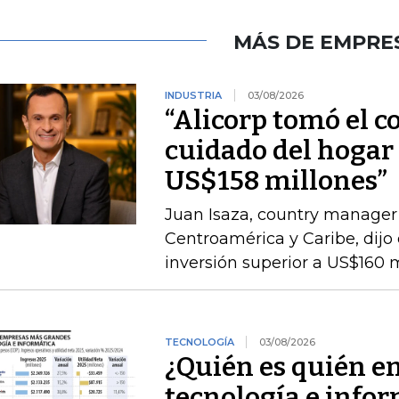
MÁS DE EMPRE
INDUSTRIA
03/08/2026
“Alicorp tomó el c
cuidado del hogar 
US$158 millones”
Juan Isaza, country manager 
Centroamérica y Caribe, dij
inversión superior a US$160 
TECNOLOGÍA
03/08/2026
¿Quién es quién e
tecnología e infor