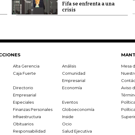
Fifa se enfrenta a una
crisis
CCIONES
MANT
Alta Gerencia
Análisis
Mesa d
Caja Fuerte
Comunidad
Nuestr
Empresarial
Contác
Directorio
Economía
Aviso 
Empresarial
Términ
Especiales
Eventos
Políti
Finanzas Personales
Globoeconomía
Polític
Infraestructura
Inside
Superi
Obituarios
Ocio
Responsabilidad
Salud Ejecutiva