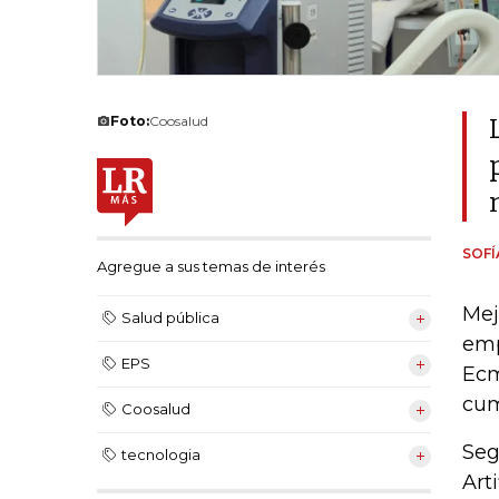
Foto:
Coosalud
SOF
Agregue a sus temas de interés
Mej
Salud pública
emp
EPS
Ecm
cum
Coosalud
Seg
tecnologia
Art