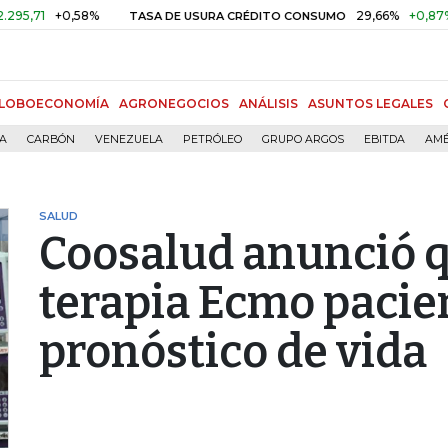
+0,58%
29,66%
+0,87%
+3,0
TASA DE USURA CRÉDITO CONSUMO
LOBOECONOMÍA
AGRONEGOCIOS
ANÁLISIS
ASUNTOS LEGALES
ÍA
CARBÓN
VENEZUELA
PETRÓLEO
GRUPO ARGOS
EBITDA
AMÉ
SALUD
Coosalud anunció q
terapia Ecmo pacie
pronóstico de vida