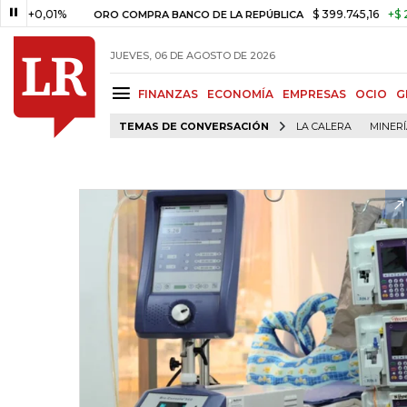
,01%
$ 399.745,16
+$ 2.295,71
ORO COMPRA BANCO DE LA REPÚBLICA
JUEVES, 06 DE AGOSTO DE 2026
FINANZAS
ECONOMÍA
EMPRESAS
OCIO
G
TEMAS DE CONVERSACIÓN
LA CALERA
MINER