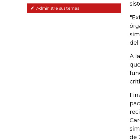
sis
Administre sus temas
"Ex
órg
sim
del
A l
que
fun
crí
Fin
pac
rec
Car
sim
de 