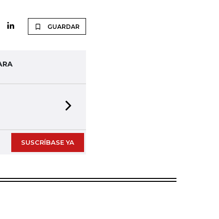
GUARDAR
ARA
Next slide
SUSCRÍBASE YA