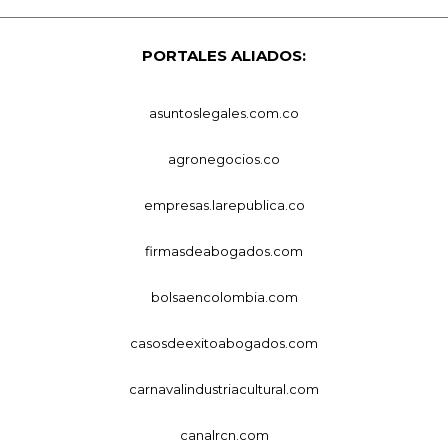
PORTALES ALIADOS:
asuntoslegales.com.co
agronegocios.co
empresas.larepublica.co
firmasdeabogados.com
bolsaencolombia.com
casosdeexitoabogados.com
carnavalindustriacultural.com
canalrcn.com