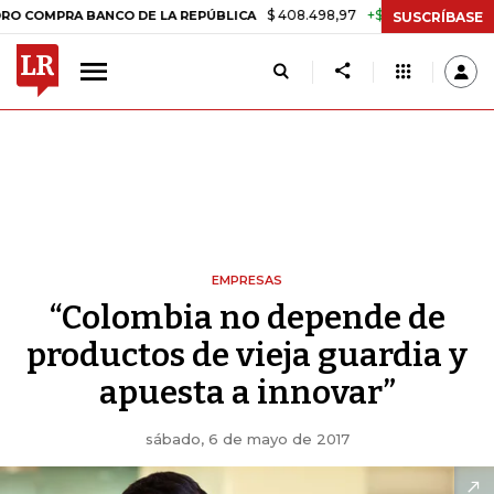
$ 408.498,97
+$ 8.753,81
+2,19%
A BANCO DE LA REPÚBLICA
TAS
SUSCRÍBASE
EMPRESAS
“Colombia no depende de
productos de vieja guardia y
apuesta a innovar”
sábado, 6 de mayo de 2017