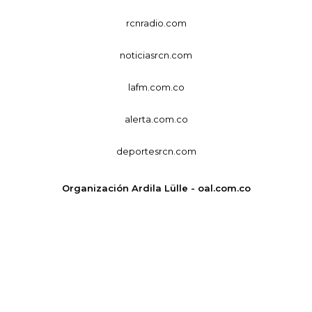
rcnradio.com
noticiasrcn.com
lafm.com.co
alerta.com.co
deportesrcn.com
Organización Ardila Lülle - oal.com.co