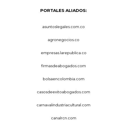
PORTALES ALIADOS:
asuntoslegales.com.co
agronegocios.co
empresas.larepublica.co
firmasdeabogados.com
bolsaencolombia.com
casosdeexitoabogados.com
carnavalindustriacultural.com
canalrcn.com