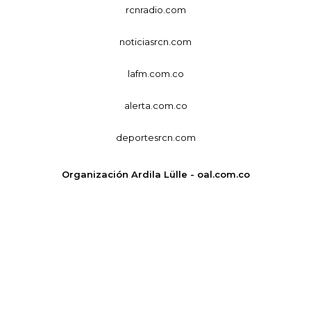
rcnradio.com
noticiasrcn.com
lafm.com.co
alerta.com.co
deportesrcn.com
Organización Ardila Lülle - oal.com.co