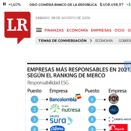
40%
$ 408.498,97
+$ 8.753,81
ORO COMPRA BANCO DE LA REPÚBLICA
SÁBADO, 08 DE AGOSTO DE 2026
FINANZAS
ECONOMÍA
EMPRESAS
OCIO
G
TEMAS DE CONVERSACIÓN
ECONOMÍA
GOBIE