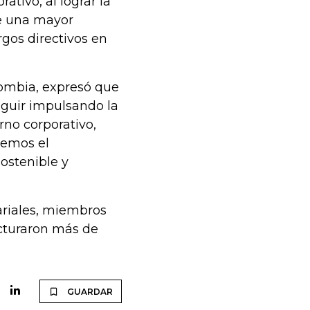
tivo, al lograr la
ve una mayor
rgos directivos en
lombia, expresó que
eguir impulsando la
rno corporativo,
remos el
ostenible y
ariales, miembros
acturaron más de
GUARDAR