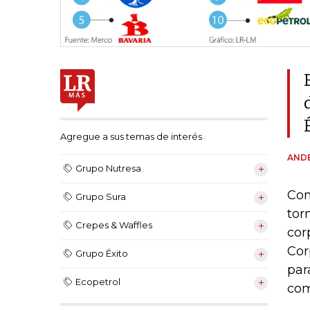
Agregue a sus temas de interés
AND
Grupo Nutresa
Con
Grupo Sura
tor
Crepes & Waffles
cor
Cor
Grupo Éxito
par
Ecopetrol
com