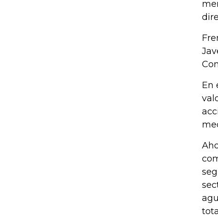
men
dir
Fre
Jav
Com
En 
val
acc
med
Aho
com
seg
sec
agu
tota