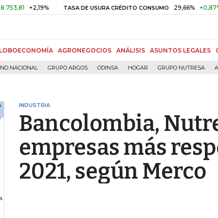
+2,19%
29,66%
+0,87%
+3,0
TASA DE USURA CRÉDITO CONSUMO
LOBOECONOMÍA
AGRONEGOCIOS
ANÁLISIS
ASUNTOS LEGALES
RNO NACIONAL
GRUPO ARGOS
ODINSA
HOGAR
GRUPO NUTRESA
A
INDUSTRIA
Bancolombia, Nutres
empresas más resp
2021, según Merco