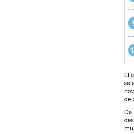
El 
sel
nov
de 
De 
des
muj