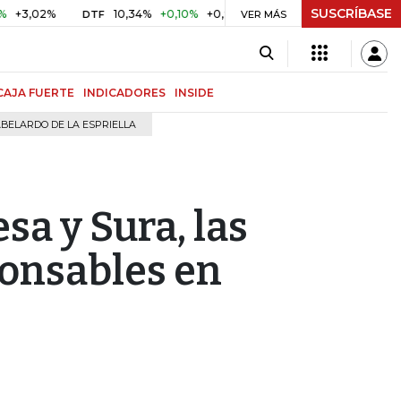
SUSCRÍBASE
2%
10,34%
+0,10%
+0,98%
$ 416,96
+$ 0,05
+0,01%
DTF
UVR
VER MÁS
CAJA FUERTE
INDICADORES
INSIDE
BELARDO DE LA ESPRIELLA
a y Sura, las
onsables en