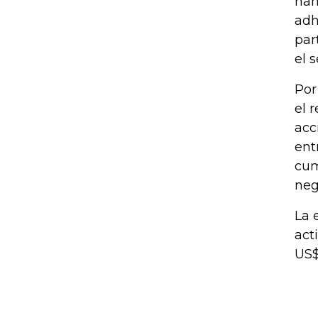
han
adh
par
el s
Por
el 
acc
ent
cum
neg
La 
act
US$