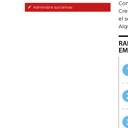
Con
Administre sus temas
Cre
el 
Alq