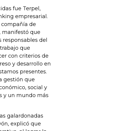
das fue Terpel,
anking empresarial.
la compañía de
, manifestó que
s responsables del
 trabajo que
er con criterios de
reso y desarrollo en
stamos presentes.
a gestión que
conómico, social y
aís y un mundo más
las galardonadas
ayón, explicó que