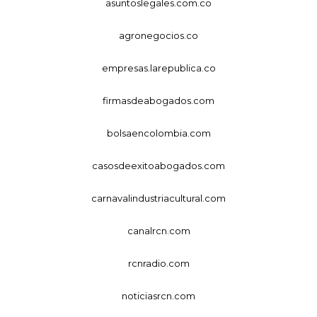
asuntoslegales.com.co
agronegocios.co
empresas.larepublica.co
firmasdeabogados.com
bolsaencolombia.com
casosdeexitoabogados.com
carnavalindustriacultural.com
canalrcn.com
rcnradio.com
noticiasrcn.com