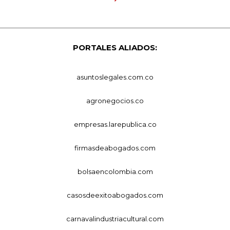
PORTALES ALIADOS:
asuntoslegales.com.co
agronegocios.co
empresas.larepublica.co
firmasdeabogados.com
bolsaencolombia.com
casosdeexitoabogados.com
carnavalindustriacultural.com