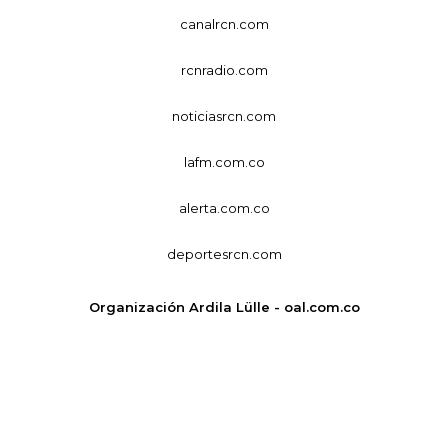
canalrcn.com
rcnradio.com
noticiasrcn.com
lafm.com.co
alerta.com.co
deportesrcn.com
Organización Ardila Lülle - oal.com.co