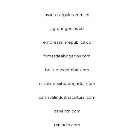
asuntoslegales.com.co
agronegocios.co
empresas.larepublica.co
firmasdeabogados.com
bolsaencolombia.com
casosdeexitoabogados.com
carnavalindustriacultural.com
canalrcn.com
rcnradio.com