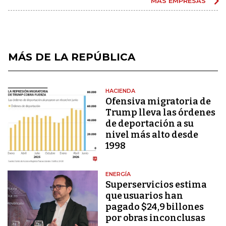
MÁS EMPRESAS
MÁS DE LA REPÚBLICA
HACIENDA
Ofensiva migratoria de
Trump lleva las órdenes
de deportación a su
nivel más alto desde
1998
ENERGÍA
Superservicios estima
que usuarios han
pagado $24,9 billones
por obras inconclusas