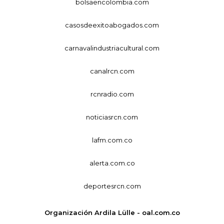
bolsaencolombia.com
casosdeexitoabogados.com
carnavalindustriacultural.com
canalrcn.com
rcnradio.com
noticiasrcn.com
lafm.com.co
alerta.com.co
deportesrcn.com
Organización Ardila Lülle - oal.com.co