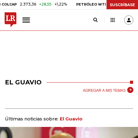
2.373,36
+28,55
+1,22%
US$ 75,09
-US$ 0,2
CAP
PETRÓLEO WTI
SUSCRÍBASE
EL GUAVIO
AGREGAR A MIS TEMAS
Últimas noticias sobre:
El Guavio